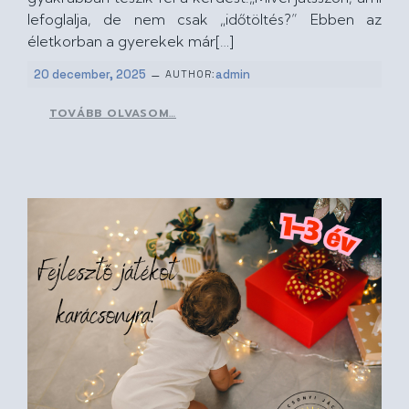
lefoglalja, de nem csak „időtöltés?” Ebben az
életkorban a gyerekek már[…]
–
20 december, 2025
admin
AUTHOR:
TOVÁBB OLVASOM…