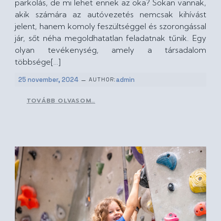
parkolás, de mi lehet ennek az oka? Sokan vannak,
akik számára az autóvezetés nemcsak kihívást
jelent, hanem komoly feszültséggel és szorongással
jár, sőt néha megoldhatatlan feladatnak tűnik. Egy
olyan tevékenység, amely a társadalom
többsége[…]
–
25 november, 2024
admin
AUTHOR:
TOVÁBB OLVASOM…