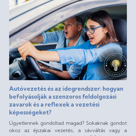
Autóvezetés és az idegrendszer: hogyan
befolyásolják a szenzoros feldolgozási
zavarok és a reflexek a vezetési
képességeket?
Ügyetlennek gondoltad magad? Sokaknak gondot
okoz az éjszakai vezetés, a sávváltás vagy a