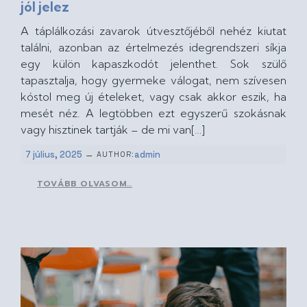
jól jelez
A táplálkozási zavarok útvesztőjéből nehéz kiutat
találni, azonban az értelmezés idegrendszeri síkja
egy külön kapaszkodót jelenthet. Sok szülő
tapasztalja, hogy gyermeke válogat, nem szívesen
kóstol meg új ételeket, vagy csak akkor eszik, ha
mesét néz. A legtöbben ezt egyszerű szokásnak
vagy hisztinek tartják – de mi van[…]
–
7 július, 2025
admin
AUTHOR:
TOVÁBB OLVASOM…