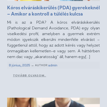
Kóros elváráskikerülés (PDA) gyerekeknél
– Amikor a kontroll a túlélés kulcsa
Mi is az a PDA? A kóros elváráskikerülés
(Pathological Demand Avoidance, PDA) egy olyan
viselkedési profil, amelyben a gyermek extrém
módon igyekszik elkerülni mindenféle elvárást –
függetlenül attól, hogy az adott kérés vagy helyzet
önmagában kellemetlen-e vagy sem. A háttérben
nem dac vagy „akaratosság” áll, hanem egy[…]
–
8 június, 2025
admin
AUTHOR:
TOVÁBB OLVASOM…