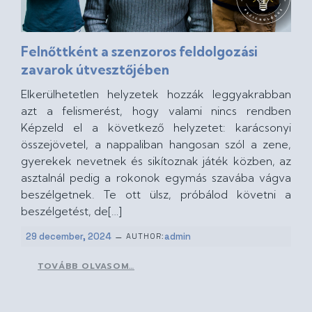
Felnőttként a szenzoros feldolgozási
zavarok útvesztőjében
Elkerülhetetlen helyzetek hozzák leggyakrabban
azt a felismerést, hogy valami nincs rendben
Képzeld el a következő helyzetet: karácsonyi
összejövetel, a nappaliban hangosan szól a zene,
gyerekek nevetnek és sikítoznak játék közben, az
asztalnál pedig a rokonok egymás szavába vágva
beszélgetnek. Te ott ülsz, próbálod követni a
beszélgetést, de[…]
–
29 december, 2024
admin
AUTHOR:
TOVÁBB OLVASOM…