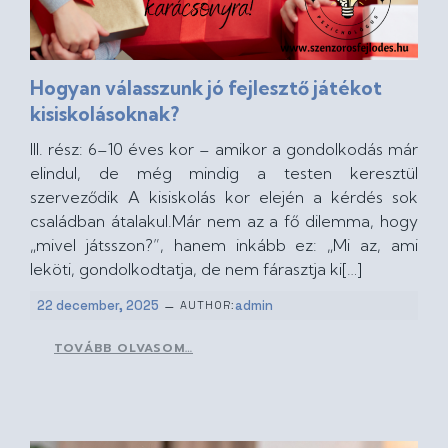
Hogyan válasszunk jó fejlesztő játékot
kisiskolásoknak?
III. rész: 6–10 éves kor – amikor a gondolkodás már
elindul, de még mindig a testen keresztül
szerveződik A kisiskolás kor elején a kérdés sok
családban átalakul.Már nem az a fő dilemma, hogy
„mivel játsszon?”, hanem inkább ez: „Mi az, ami
leköti, gondolkodtatja, de nem fárasztja ki[…]
–
22 december, 2025
admin
AUTHOR:
TOVÁBB OLVASOM…