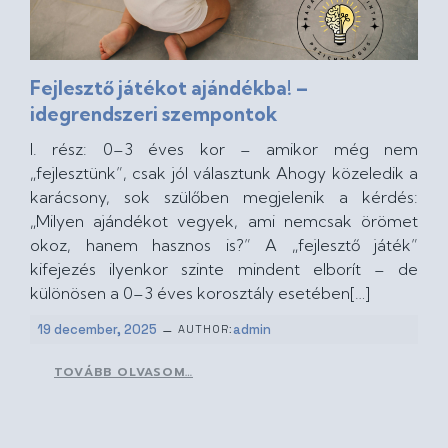
Fejlesztő játékot ajándékba! –
idegrendszeri szempontok
I. rész: 0–3 éves kor – amikor még nem
„fejlesztünk”, csak jól választunk Ahogy közeledik a
karácsony, sok szülőben megjelenik a kérdés:
„Milyen ajándékot vegyek, ami nemcsak örömet
okoz, hanem hasznos is?” A „fejlesztő játék”
kifejezés ilyenkor szinte mindent elborít – de
különösen a 0–3 éves korosztály esetében[…]
–
19 december, 2025
admin
AUTHOR:
TOVÁBB OLVASOM…