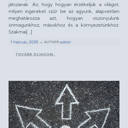
játszanak. Az, hogy hogyan érzékeljük a világot,
milyen ingereket szűr be az agyunk, alapvetően
meghatározza azt, hogyan viszonyulunk
önmagunkhoz, másokhoz és a környezetünkhöz.
Szakmai[…]
–
1 február, 2025
admin
AUTHOR:
TOVÁBB OLVASOM…