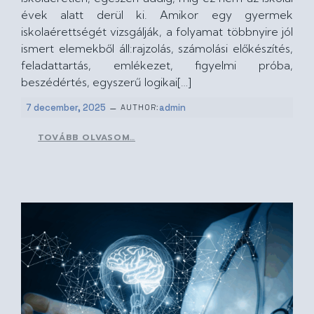
évek alatt derül ki. Amikor egy gyermek
iskolaérettségét vizsgálják, a folyamat többnyire jól
ismert elemekből áll:rajzolás, számolási előkészítés,
feladattartás, emlékezet, figyelmi próba,
beszédértés, egyszerű logikai[…]
–
7 december, 2025
admin
AUTHOR:
TOVÁBB OLVASOM…