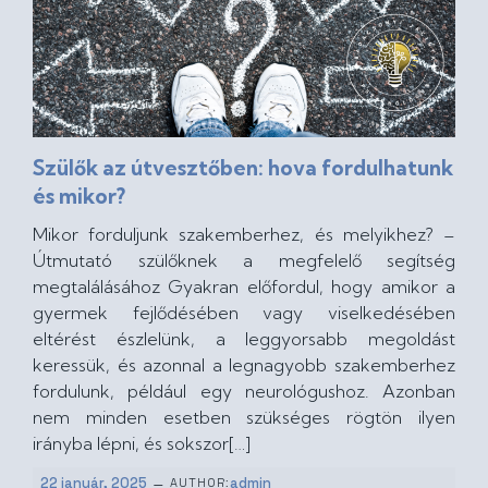
Szülők az útvesztőben: hova fordulhatunk
és mikor?
Mikor forduljunk szakemberhez, és melyikhez? –
Útmutató szülőknek a megfelelő segítség
megtalálásához Gyakran előfordul, hogy amikor a
gyermek fejlődésében vagy viselkedésében
eltérést észlelünk, a leggyorsabb megoldást
keressük, és azonnal a legnagyobb szakemberhez
fordulunk, például egy neurológushoz. Azonban
nem minden esetben szükséges rögtön ilyen
irányba lépni, és sokszor[…]
–
22 január, 2025
admin
AUTHOR: