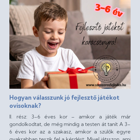
Hogyan válasszunk jó fejlesztő játékot
ovisoknak?
II. rész: 3–6 éves kor – amikor a játék már
gondolkodtat, de még mindig a testen át tanít A 3–
6 éves kor az a szakasz, amikor a szülők egyre
gyakrabban teszik fel a kérdést:„Mivel játsszon, ami