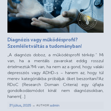
Diagnózis vagy működésprofil?
Szemléletváltás a tudományban!
„A diagnózis doboz, a működésprofil térkép.” Mi
van, ha a mentális zavarokat eddig rosszul
értelmeztük?Mi van, ha nem az a gond, hogy valaki
depressziós vagy ADHD-s – hanem az, hogy túl
merev kategóriákba próbáljuk őket beszorítani?Az
RDoC (Research Domain Criteria) egy újfajta
gondolkodásmódot kínál: nem diagnózisokban,
hanem[…]
–
31 július, 2025
admin
AUTHOR: