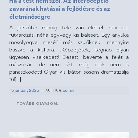
Ha a test nem szól: Az interocepció
zavarának hatásai a fejlődésre és az
életminőségre
A játszótér mindig tele van élettel: nevetés,
futkározás, néha egy-egy kis baleset. Egy anyuka
mosolyogva meséli más szülőknek, mennyire
büszke a kisfiára: „Képzeljétek, tegnap olyan
ügyesen viselkedett! Elesett, beverte a fejét a
mászókán, de nem sírt, még csak nem is
panaszkodott! Olyan kis bátor, sosem dramatizálja
túl[…]
–
5 január, 2025
admin
AUTHOR:
TOVÁBB OLVASOM…