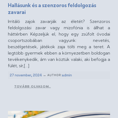
Hallásunk és a szenzoros feldolgozás
zavarai
Irritáló zajok zavarják az életét? Szenzoros
feldolgozási zavar vagy mizofónia is állhat a
háttérben Képzeljük el, hogy egy zsúfolt óvodai
csoportszobában vagyunk: nevetés,
beszélgetések, játékok zaja tölti meg a teret. A
legtöbb gyermek ebben a környezetben boldogan
tevékenykedik, ám van köztük valaki, aki befogja a
fülét, sír,[…]
–
27 november, 2024
admin
AUTHOR:
TOVÁBB OLVASOM…