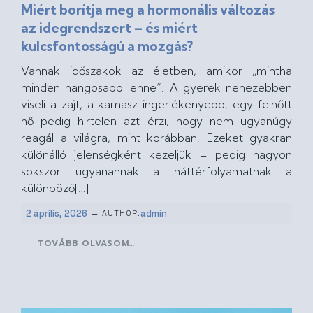
Miért borítja meg a hormonális változás
az idegrendszert – és miért
kulcsfontosságú a mozgás?
Vannak időszakok az életben, amikor „mintha
minden hangosabb lenne”. A gyerek nehezebben
viseli a zajt, a kamasz ingerlékenyebb, egy felnőtt
nő pedig hirtelen azt érzi, hogy nem ugyanúgy
reagál a világra, mint korábban. Ezeket gyakran
különálló jelenségként kezeljük – pedig nagyon
sokszor ugyanannak a háttérfolyamatnak a
különböző[…]
–
2 április, 2026
admin
AUTHOR:
TOVÁBB OLVASOM…