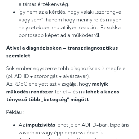
a társas érzékenység.
Így nem az a kérdés, hogy valaki „szorong-e
vagy sem”, hanem hogy mennyire és milyen
helyzetekben mutat ilyen reakciót. Ez sokkal
pontosabb képet ad a működésről.
Átível a diagnózisokon – transzdiagnosztikus
szemlélet
Sok ember egyszerre több diagnózisnak is megfelel
(pl. ADHD + szorongás + alvászavar).
Az RDoC ehelyett azt vizsgálja, hogy
melyik
működési rendszer
tér el – és mi
lehet a közös
tényező több „betegség” mögött
.
Például:
Az
impulzivitás
lehet jelen ADHD-ban, bipoláris
zavarban vagy épp depresszióban is.