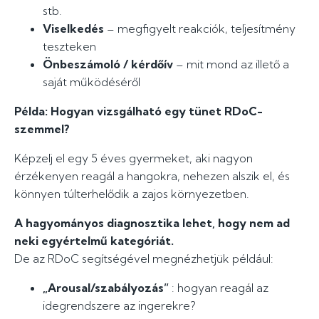
stb.
Viselkedés
– megfigyelt reakciók, teljesítmény
teszteken
Önbeszámoló / kérdőív
– mit mond az illető a
saját működéséről
Példa: Hogyan vizsgálható egy tünet RDoC-
szemmel?
Képzelj el egy 5 éves gyermeket, aki nagyon
érzékenyen reagál a hangokra, nehezen alszik el, és
könnyen túlterhelődik a zajos környezetben.
A hagyományos diagnosztika lehet, hogy nem ad
neki egyértelmű kategóriát.
De az RDoC segítségével megnézhetjük például:
„Arousal/szabályozás”
: hogyan reagál az
idegrendszere az ingerekre?