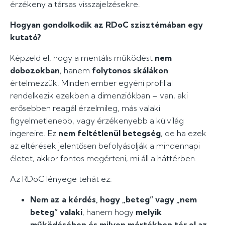
érzékeny a társas visszajelzésekre.
Hogyan gondolkodik az RDoC szisztémában egy
kutató?
Képzeld el, hogy a mentális működést
nem
dobozokban
, hanem
folytonos skálákon
értelmezzük. Minden ember egyéni profillal
rendelkezik ezekben a dimenziókban – van, aki
erősebben reagál érzelmileg, más valaki
figyelmetlenebb, vagy érzékenyebb a külvilág
ingereire. Ez
nem feltétlenül betegség
, de ha ezek
az eltérések jelentősen befolyásolják a mindennapi
életet, akkor fontos megérteni, mi áll a háttérben.
Az RDoC lényege tehát ez:
Nem az a kérdés, hogy „beteg” vagy „nem
beteg” valaki
, hanem hogy
melyik
működésében és milyen mértékben tér el az