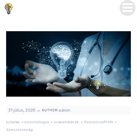
–
31 július, 2025
admin
AUTHOR:
kutatás
–
pszichológus
–
szakemberek
–
SzenzorosProfil
–
Szenzorosság