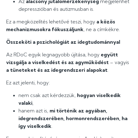
Az
alacsony jutalomérzékenység
megjelenhet
depresszióban és autizmusban is.
Ez a megközelítés lehetővé teszi, hogy
a közös
mechanizmusokra fókuszáljunk
, ne a címkékre.
Összeköti a pszichológiát az idegtudománnyal
Az RDoC egyik legnagyobb újítása, hogy
együtt
vizsgálja a viselkedést és az agyműködést
– vagyis
a tüneteket és az idegrendszeri alapokat
.
Ez azt jelenti, hogy:
nem csak azt kérdezzük,
hogyan viselkedik
valaki
,
hanem azt is,
mi történik az agyában,
idegrendszerében, hormonrendszerében, ha
így viselkedik
.