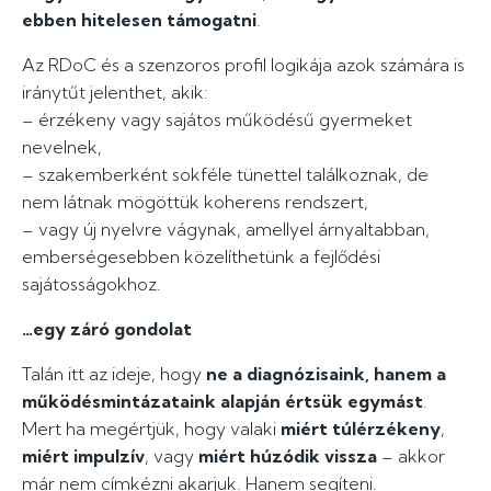
ebben hitelesen támogatni
.
Az RDoC és a szenzoros profil logikája azok számára is
iránytűt jelenthet, akik:
– érzékeny vagy sajátos működésű gyermeket
nevelnek,
– szakemberként sokféle tünettel találkoznak, de
nem látnak mögöttük koherens rendszert,
– vagy új nyelvre vágynak, amellyel árnyaltabban,
emberségesebben közelíthetünk a fejlődési
sajátosságokhoz.
…egy záró gondolat
Talán itt az ideje, hogy
ne a diagnózisaink, hanem a
működésmintázataink alapján értsük egymást
.
Mert ha megértjük, hogy valaki
miért túlérzékeny
,
miért impulzív
, vagy
miért húzódik vissza
– akkor
már nem címkézni akarjuk. Hanem segíteni.