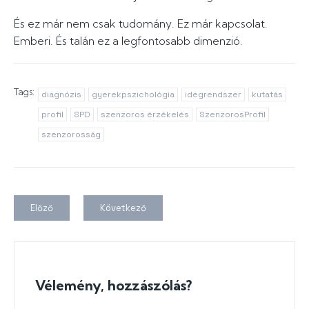
És ez már nem csak tudomány. Ez már kapcsolat.
Emberi. És talán ez a legfontosabb dimenzió.
Tags:
diagnózis
gyerekpszichológia
idegrendszer
kutatás
profil
SPD
szenzoros érzékelés
SzenzorosProfil
szenzorosság
Előző
Következő
Vélemény, hozzászólás?