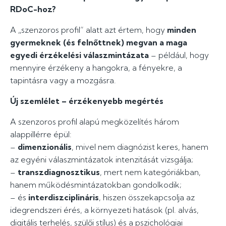
RDoC-hoz?
A „szenzoros profil” alatt azt értem, hogy
minden
gyermeknek (és felnőttnek) megvan a maga
egyedi érzékelési válaszmintázata
– például, hogy
mennyire érzékeny a hangokra, a fényekre, a
tapintásra vagy a mozgásra.
Új szemlélet – érzékenyebb megértés
A szenzoros profil alapú megközelítés három
alappillérre épül:
–
dimenzionális
, mivel nem diagnózist keres, hanem
az egyéni válaszmintázatok intenzitását vizsgálja;
–
transzdiagnosztikus
, mert nem kategóriákban,
hanem működésmintázatokban gondolkodik;
– és
interdiszciplináris
, hiszen összekapcsolja az
idegrendszeri érés, a környezeti hatások (pl. alvás,
digitális terhelés, szülői stílus) és a pszichológiai