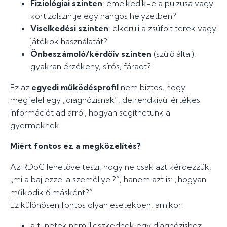
Fiziológiai szinten
: emelkedik-e a pulzusa vagy
kortizolszintje egy hangos helyzetben?
Viselkedési szinten
: elkerüli a zsúfolt terek vagy
játékok használatát?
Önbeszámoló/kérdőív szinten
(szülő által):
gyakran érzékeny, sírós, fáradt?
Ez az
egyedi működésprofil
nem biztos, hogy
megfelel egy „diagnózisnak”, de rendkívül értékes
információt ad arról, hogyan segíthetünk a
gyermeknek.
Miért fontos ez a megközelítés?
Az RDoC lehetővé teszi, hogy ne csak azt kérdezzük,
„mi a baj ezzel a személlyel?”, hanem azt is: „hogyan
működik ő másként?”
Ez különösen fontos olyan esetekben, amikor:
a tünetek nem illeszkednek egy diagnózishoz,