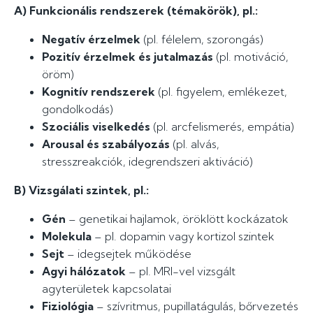
A) Funkcionális rendszerek (témakörök), pl.:
Negatív érzelmek
(pl. félelem, szorongás)
Pozitív érzelmek és jutalmazás
(pl. motiváció,
öröm)
Kognitív rendszerek
(pl. figyelem, emlékezet,
gondolkodás)
Szociális viselkedés
(pl. arcfelismerés, empátia)
Arousal és szabályozás
(pl. alvás,
stresszreakciók, idegrendszeri aktiváció)
B) Vizsgálati szintek, pl.:
Gén
– genetikai hajlamok, öröklött kockázatok
Molekula
– pl. dopamin vagy kortizol szintek
Sejt
– idegsejtek működése
Agyi hálózatok
– pl. MRI-vel vizsgált
agyterületek kapcsolatai
Fiziológia
– szívritmus, pupillatágulás, bőrvezetés