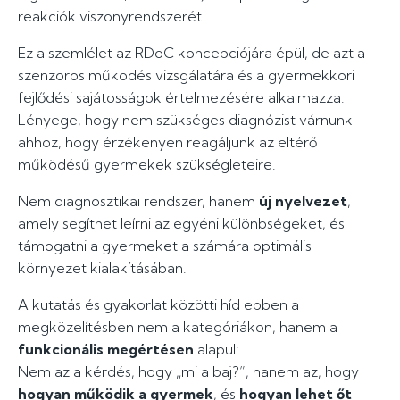
reakciók viszonyrendszerét.
Ez a szemlélet az RDoC koncepciójára épül, de azt a
szenzoros működés vizsgálatára és a gyermekkori
fejlődési sajátosságok értelmezésére alkalmazza.
Lényege, hogy nem szükséges diagnózist várnunk
ahhoz, hogy érzékenyen reagáljunk az eltérő
működésű gyermekek szükségleteire.
Nem diagnosztikai rendszer, hanem
új nyelvezet
,
amely segíthet leírni az egyéni különbségeket, és
támogatni a gyermeket a számára optimális
környezet kialakításában.
A kutatás és gyakorlat közötti híd ebben a
megközelítésben nem a kategóriákon, hanem a
funkcionális megértésen
alapul:
Nem az a kérdés, hogy „mi a baj?”, hanem az, hogy
hogyan működik a gyermek
, és
hogyan lehet őt