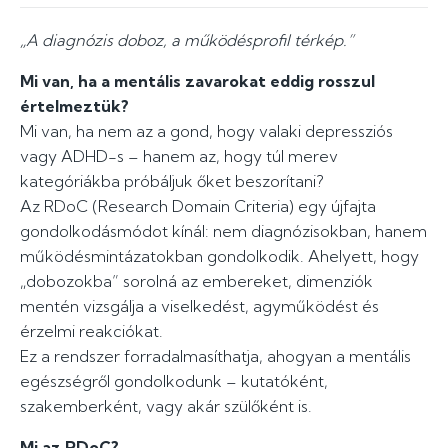
„A diagnózis doboz, a működésprofil térkép.”
Mi van, ha a mentális zavarokat eddig rosszul
értelmeztük?
Mi van, ha nem az a gond, hogy valaki depressziós
vagy ADHD-s – hanem az, hogy túl merev
kategóriákba próbáljuk őket beszorítani?
Az RDoC (Research Domain Criteria) egy újfajta
gondolkodásmódot kínál: nem diagnózisokban, hanem
működésmintázatokban gondolkodik. Ahelyett, hogy
„dobozokba” sorolná az embereket, dimenziók
mentén vizsgálja a viselkedést, agyműködést és
érzelmi reakciókat.
Ez a rendszer forradalmasíthatja, ahogyan a mentális
egészségről gondolkodunk – kutatóként,
szakemberként, vagy akár szülőként is.
Mi az RDoC?