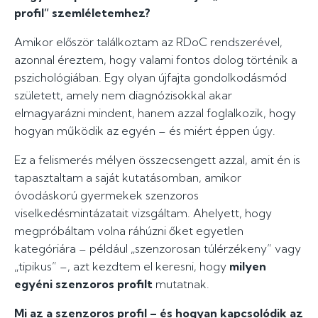
profil” szemléletemhez?
Amikor először találkoztam az RDoC rendszerével,
azonnal éreztem, hogy valami fontos dolog történik a
pszichológiában. Egy olyan újfajta gondolkodásmód
született, amely nem diagnózisokkal akar
elmagyarázni mindent, hanem azzal foglalkozik, hogy
hogyan működik az egyén – és miért éppen úgy.
Ez a felismerés mélyen összecsengett azzal, amit én is
tapasztaltam a saját kutatásomban, amikor
óvodáskorú gyermekek szenzoros
viselkedésmintázatait vizsgáltam. Ahelyett, hogy
megpróbáltam volna ráhúzni őket egyetlen
kategóriára – például „szenzorosan túlérzékeny” vagy
„tipikus” –, azt kezdtem el keresni, hogy
milyen
egyéni szenzoros profilt
mutatnak.
Mi az a szenzoros profil – és hogyan kapcsolódik az