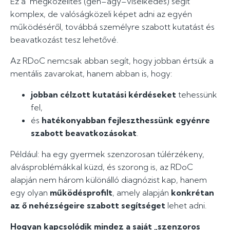
Ez a
megközelítés (gén–agy–viselkedés) segít
komplex, de valóságközeli képet adni az egyén
működéséről, továbbá személyre szabott kutatást és
beavatkozást tesz lehetővé.
Az RDoC nemcsak abban segít, hogy jobban értsük a
mentális zavarokat, hanem abban is, hogy:
jobban célzott kutatási kérdéseket
tehessünk
fel,
és
hatékonyabban fejleszthessünk egyénre
szabott beavatkozásokat
.
Például: ha egy gyermek szenzorosan túlérzékeny,
alvásproblémákkal küzd, és szorong is, az RDoC
alapján nem három különálló diagnózist kap, hanem
egy olyan
működésprofilt
, amely alapján
konkrétan
az ő nehézségeire szabott segítséget
lehet adni.
Hogyan kapcsolódik mindez a saját „szenzoros