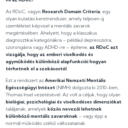
Az RDoC, vagyis
Research Domain Criteria
, egy
olyan kutatási keretrendszer, amely teljesen új
szemléletet képvisel a mentális zavarok
megértésében. Ahelyett, hogy a klasszikus
diagnosztikai kategóriákra – például depresszióra,
szorongásra vagy ADHD-re – építene,
az RDoC azt
vizsgálja, hogy az emberi viselkedés és
agyműködés különböző alapfunkciói hogyan
térhetnek el a szokásostól
.
Ezt a rendszert az
Amerikai Nemzeti Mentális
Egészségügyi Intézet
(NIMH) dolgozta ki 2010-ben,
Thomas Insel vezetésével. Az volt a céljuk, hogy olyan
biológiai, pszichológiai és viselkedéses dimenziókat
találjanak, amelyek
közös nevezői lehetnek
különböző mentális zavaroknak
– vagy épp a
normál működés szélső változatainak.