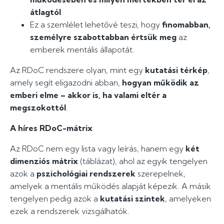
átlagtól
.
Ez a szemlélet lehetővé teszi, hogy
finomabban,
személyre szabottabban értsük meg
az
emberek mentális állapotát.
Az RDoC rendszere olyan, mint egy
kutatási térkép
,
amely segít eligazodni abban,
hogyan működik az
emberi elme – akkor is, ha valami eltér a
megszokottól
.
A híres RDoC-mátrix
Az RDoC nem egy lista vagy leírás, hanem egy
két
dimenziós mátrix
(táblázat), ahol az egyik tengelyen
azok a
pszichológiai rendszerek
szerepelnek,
amelyek a mentális működés alapját képezik. A másik
tengelyen pedig azok a
kutatási szintek
, amelyeken
ezek a rendszerek vizsgálhatók.