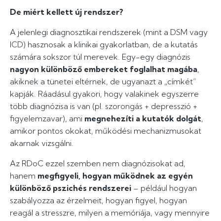
De miért kellett új rendszer?
A jelenlegi diagnosztikai rendszerek (mint a DSM vagy
ICD) hasznosak a klinikai gyakorlatban, de a kutatás
számára sokszor túl merevek. Egy-egy diagnózis
nagyon különböző embereket foglalhat magába
,
akiknek a tünetei eltérnek, de ugyanazt a „címkét”
kapják. Ráadásul gyakori, hogy valakinek egyszerre
több diagnózisa is van (pl. szorongás + depresszió +
figyelemzavar), ami
megnehezíti a kutatók dolgát
,
amikor pontos okokat, működési mechanizmusokat
akarnak vizsgálni.
Az RDoC ezzel szemben nem diagnózisokat ad,
hanem
megfigyeli, hogyan működnek az egyén
különböző pszichés rendszerei
– például hogyan
szabályozza az érzelmeit, hogyan figyel, hogyan
reagál a stresszre, milyen a memóriája, vagy mennyire