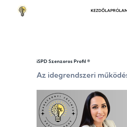
KEZDŐLAP
RÓLA
iSPD Szenzoros Profil ®
Az idegrendszeri működés