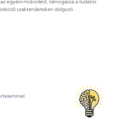
 az egyéni működést, támogassa a tudatos
különböző szakterületeken dolgozó
kértelemmel