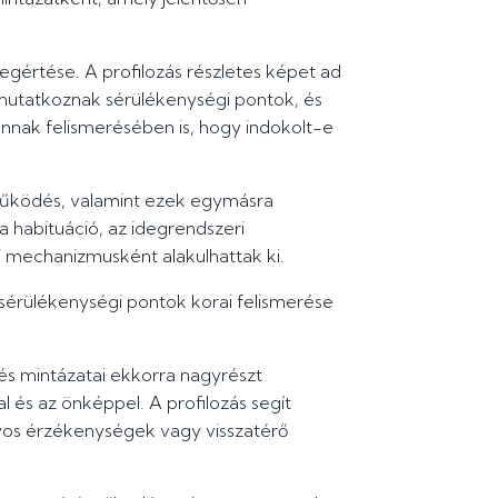
gértése. A profilozás részletes képet ad
l mutatkoznak sérülékenységi pontok, és
nnak felismerésében is, hogy indokolt-e
ív működés, valamint ezek egymásra
 a habituáció, az idegrendszeri
 mechanizmusként alakulhattak ki.
 sérülékenységi pontok korai felismerése
és mintázatai ekkorra nagyrészt
 és az önképpel. A profilozás segít
nyos érzékenységek vagy visszatérő