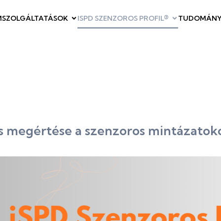
M
SZOLGÁLTATÁSOK
ISPD SZENZOROS PROFIL®
TUDOMÁNY
 megértése a szenzoros mintázatoko