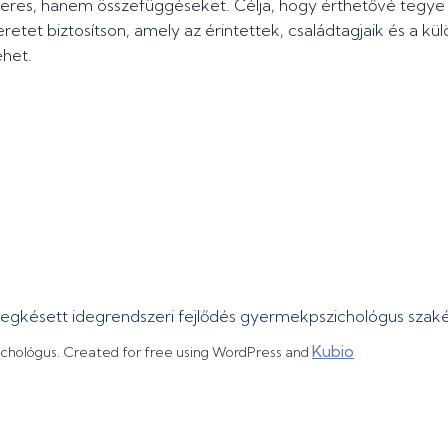
eres, hanem összefüggéseket. Célja, hogy érthetővé tegye
retet biztosítson, amely az érintettek, családtagjaik és a 
het.
megkésett idegrendszeri fejlődés gyermekpszichológus sza
Kubio
ichológus. Created for free using WordPress and