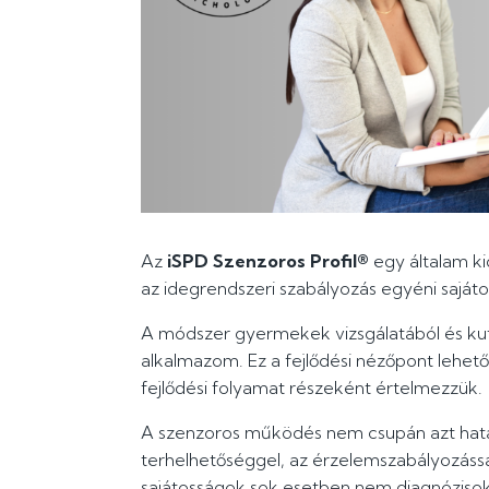
Az
iSPD Szenzoros Profil®
egy általam ki
az idegrendszeri szabályozás egyéni sajátos
A módszer gyermekek vizsgálatából és kut
alkalmazom. Ez a fejlődési nézőpont lehető
fejlődési folyamat részeként értelmezzük.
A szenzoros működés nem csupán azt határ
terhelhetőséggel, az érzelemszabályozással
sajátosságok sok esetben nem diagnózisok