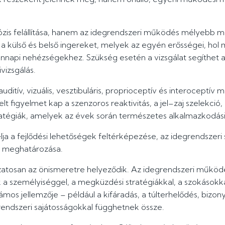
ózis felállítása, hanem az idegrendszeri működés mélyebb me
r a külső és belső ingereket, melyek az egyén erősségei, ho
nnapi nehézségekhez. Szükség esetén a vizsgálat segíthet a
vizsgálás.
 auditív, vizuális, vesztibuláris, proprioceptív és interocept
t figyelmet kap a szenzoros reaktivitás, a jel–zaj szelekció,
atégiák, amelyek az évek során természetes alkalmazkodási
ja a fejlődési lehetőségek feltérképezése, az idegrendszeri
k meghatározása.
zatosan az önismeretre helyeződik. Az idegrendszeri működ
 a személyiséggel, a megküzdési stratégiákkal, a szokásokkal
mos jellemzője – például a kifáradás, a túlterhelődés, bizo
endszeri sajátosságokkal függhetnek össze.