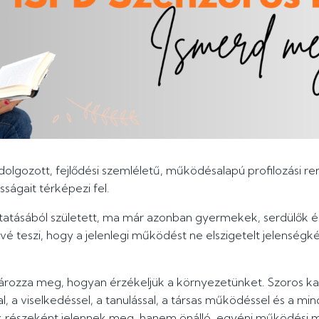
dolgozott, fejlődési szemléletű, működésalapú profilozási re
ságait térképezi fel.
atásából született, ma már azonban gyermekek, serdülők é
vé teszi, hogy a jelenlegi működést ne elszigetelt jelenségk
ozza meg, hogyan érzékeljük a környezetünket. Szoros kapc
, a viselkedéssel, a tanulással, a társas működéssel és a mi
 részeként jelennek meg, hanem önálló, egyéni működési m