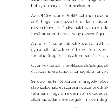
befolyásolhatja az életminőséget.
Az iSPD Szenzoros Profil® célja nem diagn
arról, hogyan dolgozza fel az idegrendsze
milyen tényezők járulhatnak hozzá a minde
további, célzott orvosi vagy pszichológiai ki
A profilozás során többek között a taktilis,
gyakorolt hatása kerül értelmezésre. Kiemel
terhelhetőség és azok a kompenzációs str
Gyermekkorban a profilozás elsődleges cél
és a személyre szabott támogatási irányo
Serdülő- és felnőttkorban a hangsúly foko
stabilizálódnak, és szorosan összefonódnak
felismerni, hogy a mindennapi működés szá
alkalmazkodási nehézségek – milyen idegr