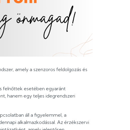
ndszer, amely a szenzoros feldolgozás és
s felnőttek esetében egyaránt
ént, hanem egy teljes idegrendszeri
solatban áll a figyelemmel, a
ndennapi alkalmazkodással. Az érzékszervi
intázatként, amely jelentősen