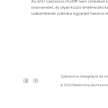
Az iSPD Szenzoros Profil® nem címkéket k
önismeretet, és olyan közös értelmezési ke
szakemberek számára egyaránt hasznos le
Szenzoros integráció és 
© 2026 Badacsonyi Jácinta psz