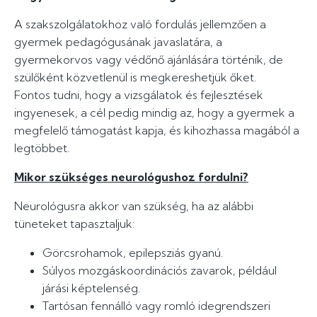
A szakszolgálatokhoz való fordulás jellemzően a
gyermek pedagógusának javaslatára, a
gyermekorvos vagy védőnő ajánlására történik, de
szülőként közvetlenül is megkereshetjük őket.
Fontos tudni, hogy a vizsgálatok és fejlesztések
ingyenesek, a cél pedig mindig az, hogy a gyermek a
megfelelő támogatást kapja, és kihozhassa magából a
legtöbbet.
Mikor szükséges neurológushoz fordulni?
Neurológusra akkor van szükség, ha az alábbi
tüneteket tapasztaljuk:
Görcsrohamok, epilepsziás gyanú.
Súlyos mozgáskoordinációs zavarok, például
járási képtelenség.
Tartósan fennálló vagy romló idegrendszeri