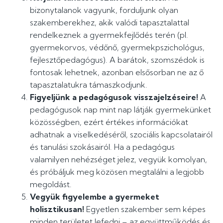
bizonytalanok vagyunk, forduljunk olyan
szakemberekhez, akik valódi tapasztalattal
rendelkeznek a gyermekfejlődés terén (pl.
gyermekorvos, védőnő, gyermekpszichológus,
fejlesztőpedagógus). A barátok, szomszédok is
fontosak lehetnek, azonban elsősorban ne az ő
tapasztalatukra támaszkodjunk.
Figyeljünk a pedagógusok visszajelzéseire!
A
pedagógusok nap mint nap látják gyermekünket
közösségben, ezért értékes információkat
adhatnak a viselkedéséről, szociális kapcsolatairól
és tanulási szokásairól. Ha a pedagógus
valamilyen nehézséget jelez, vegyük komolyan,
és próbáljuk meg közösen megtalálni a legjobb
megoldást.
Vegyük figyelembe a gyermeket
holisztikusan!
Egyetlen szakember sem képes
minden területet lefedni – az együttműködés és