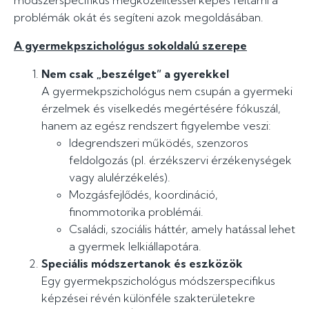
módszerspecifikus megközelítéssel képes feltárni a
problémák okát és segíteni azok megoldásában.
A gyermekpszichológus sokoldalú szerepe
Nem csak „beszélget” a gyerekkel
A gyermekpszichológus nem csupán a gyermeki
érzelmek és viselkedés megértésére fókuszál,
hanem az egész rendszert figyelembe veszi:
Idegrendszeri működés, szenzoros
feldolgozás (pl. érzékszervi érzékenységek
vagy alulérzékelés).
Mozgásfejlődés, koordináció,
finommotorika problémái.
Családi, szociális háttér, amely hatással lehet
a gyermek lelkiállapotára.
Speciális módszertanok és eszközök
Egy gyermekpszichológus módszerspecifikus
képzései révén különféle szakterületekre