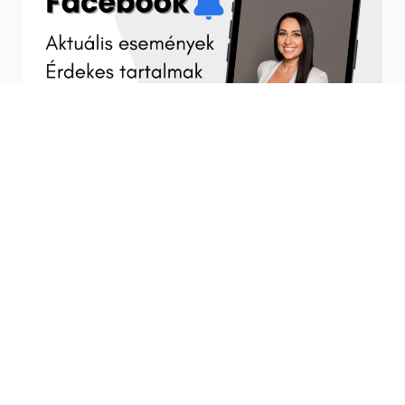
A gyermekvizsgálatok helyszíne: