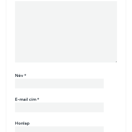
Név
*
E-mail cím
*
Honlap