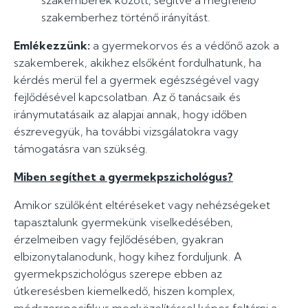
szakemberek között, segítve a megfelelő
szakemberhez történő irányítást.
Emlékezzünk:
a gyermekorvos és a védőnő azok a
szakemberek, akikhez elsőként fordulhatunk, ha
kérdés merül fel a gyermek egészségével vagy
fejlődésével kapcsolatban. Az ő tanácsaik és
iránymutatásaik az alapjai annak, hogy időben
észrevegyük, ha további vizsgálatokra vagy
támogatásra van szükség.
Miben segíthet a gyermekpszichológus?
Amikor szülőként eltéréseket vagy nehézségeket
tapasztalunk gyermekünk viselkedésében,
érzelmeiben vagy fejlődésében, gyakran
elbizonytalanodunk, hogy kihez forduljunk. A
gyermekpszichológus szerepe ebben az
útkeresésben kiemelkedő, hiszen komplex,