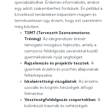
specializálódhat. Érdemes informálódni, amikor
egy adott szakemberhez fordulunk. Én például a
következő területeken képeztem magam és
természetesen úgy érzem, hogy ezt szeretném
még bővíteni:
TSMT (Tervezett Szenzomotoros
Tréning)
: Az idegrendszer érését
támogató mozgásos fejlesztés, amely a
szenzoros feldolgozási zavarokkal küzdő
gyermekeknek nyújt segítséget.
Rajzelemzés és projektív tesztek
: A
gyermek érzelmi és pszichés állapotának
feltérképezése.
Iskolaérettségi vizsgálatok
: Az érzelmi,
szociális és kognitív készségek átfogó
felmérése.
Veszteségfeldolgozás csoportokban
: A
különböző traumák és nehézségek