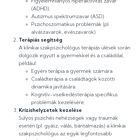
Figyelemhiányos hiperaktivitás zavar
(ADHD).
Autizmus spektrumzavar (ASD).
Pszichoszomatikus problémák (pl.
alvászavarok, evészavarok).
Terápiás segítség
A klinikai szakpszichológus terápiás ülések során
dolgozik együtt a gyermekkel és a családdal,
például:
Egyéni terápia a gyermek számára.
Családterápia a családtagok közötti
dinamika javítására.
Kognitív-viselkedésterápia specifikus
problémák kezelésére.
Krízishelyzetek kezelése
Súlyos pszichés nehézségek vagy traumák
esetén (pl. gyász, válás, bántalmazás) a klinikai
szakpszichológus az egyik legfontosabb