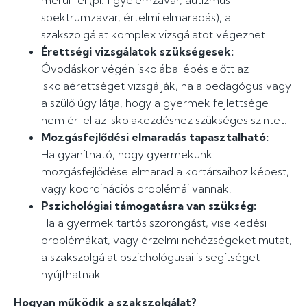
merül fel (pl. figyelemzavar, autizmus
spektrumzavar, értelmi elmaradás), a
szakszolgálat komplex vizsgálatot végezhet.
Érettségi vizsgálatok szükségesek:
Óvodáskor végén iskolába lépés előtt az
iskolaérettséget vizsgálják, ha a pedagógus vagy
a szülő úgy látja, hogy a gyermek fejlettsége
nem éri el az iskolakezdéshez szükséges szintet.
Mozgásfejlődési elmaradás tapasztalható:
Ha gyanítható, hogy gyermekünk
mozgásfejlődése elmarad a kortársaihoz képest,
vagy koordinációs problémái vannak.
Pszichológiai támogatásra van szükség:
Ha a gyermek tartós szorongást, viselkedési
problémákat, vagy érzelmi nehézségeket mutat,
a szakszolgálat pszichológusai is segítséget
nyújthatnak.
Hogyan működik a szakszolgálat?