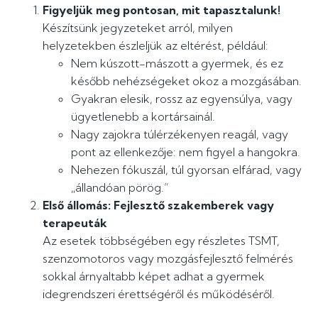
Figyeljük meg pontosan, mit tapasztalunk!
Készítsünk jegyzeteket arról, milyen
helyzetekben észleljük az eltérést, például:
Nem kúszott-mászott a gyermek, és ez
később nehézségeket okoz a mozgásában.
Gyakran elesik, rossz az egyensúlya, vagy
ügyetlenebb a kortársainál.
Nagy zajokra túlérzékenyen reagál, vagy
pont az ellenkezője: nem figyel a hangokra.
Nehezen fókuszál, túl gyorsan elfárad, vagy
„állandóan pörög.”
Első állomás: Fejlesztő szakemberek vagy
terapeuták
Az esetek többségében egy részletes TSMT,
szenzomotoros vagy mozgásfejlesztő felmérés
sokkal árnyaltabb képet adhat a gyermek
idegrendszeri érettségéről és működéséről.