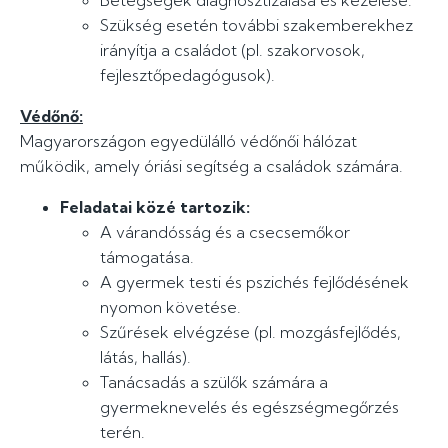
Betegségek diagnosztizálása és kezelése.
Szükség esetén további szakemberekhez
irányítja a családot (pl. szakorvosok,
fejlesztőpedagógusok).
Védőnő:
Magyarországon egyedülálló védőnői hálózat
működik, amely óriási segítség a családok számára.
Feladatai közé tartozik:
A várandósság és a csecsemőkor
támogatása.
A gyermek testi és pszichés fejlődésének
nyomon követése.
Szűrések elvégzése (pl. mozgásfejlődés,
látás, hallás).
Tanácsadás a szülők számára a
gyermeknevelés és egészségmegőrzés
terén.