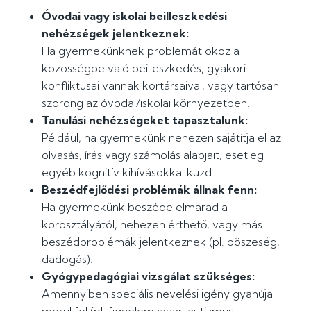
Óvodai vagy iskolai beilleszkedési
nehézségek jelentkeznek:
Ha gyermekünknek problémát okoz a
közösségbe való beilleszkedés, gyakori
konfliktusai vannak kortársaival, vagy tartósan
szorong az óvodai/iskolai környezetben.
Tanulási nehézségeket tapasztalunk:
Például, ha gyermekünk nehezen sajátítja el az
olvasás, írás vagy számolás alapjait, esetleg
egyéb kognitív kihívásokkal küzd.
Beszédfejlődési problémák állnak fenn:
Ha gyermekünk beszéde elmarad a
korosztályától, nehezen érthető, vagy más
beszédproblémák jelentkeznek (pl. pöszeség,
dadogás).
Gyógypedagógiai vizsgálat szükséges:
Amennyiben speciális nevelési igény gyanúja