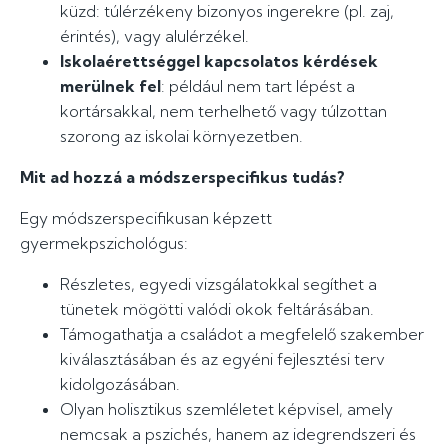
küzd: túlérzékeny bizonyos ingerekre (pl. zaj,
érintés), vagy alulérzékel.
Iskolaérettséggel kapcsolatos kérdések
merülnek fel
: például nem tart lépést a
kortársakkal, nem terhelhető vagy túlzottan
szorong az iskolai környezetben.
Mit ad hozzá a módszerspecifikus tudás?
Egy módszerspecifikusan képzett
gyermekpszichológus:
Részletes, egyedi vizsgálatokkal segíthet a
tünetek mögötti valódi okok feltárásában.
Támogathatja a családot a megfelelő szakember
kiválasztásában és az egyéni fejlesztési terv
kidolgozásában.
Olyan holisztikus szemléletet képvisel, amely
nemcsak a pszichés, hanem az idegrendszeri és