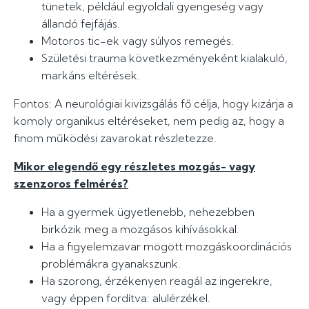
tünetek, például egyoldali gyengeség vagy
állandó fejfájás.
Motoros tic-ek vagy súlyos remegés.
Születési trauma következményeként kialakuló,
markáns eltérések.
Fontos: A neurológiai kivizsgálás fő célja, hogy kizárja a
komoly organikus eltéréseket, nem pedig az, hogy a
finom működési zavarokat részletezze.
Mikor elegendő egy részletes mozgás- vagy
szenzoros felmérés?
Ha a gyermek ügyetlenebb, nehezebben
birkózik meg a mozgásos kihívásokkal.
Ha a figyelemzavar mögött mozgáskoordinációs
problémákra gyanakszunk.
Ha szorong, érzékenyen reagál az ingerekre,
vagy éppen fordítva: alulérzékel.