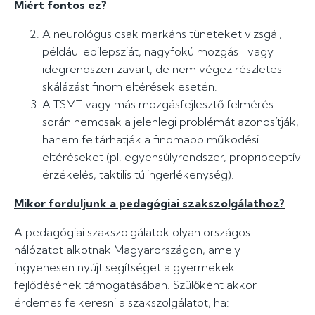
Miért fontos ez?
A neurológus csak markáns tüneteket vizsgál,
például epilepsziát, nagyfokú mozgás- vagy
idegrendszeri zavart, de nem végez részletes
skálázást finom eltérések esetén.
A TSMT vagy más mozgásfejlesztő felmérés
során nemcsak a jelenlegi problémát azonosítják,
hanem feltárhatják a finomabb működési
eltéréseket (pl. egyensúlyrendszer, proprioceptív
érzékelés, taktilis túlingerlékenység).
Mikor forduljunk a pedagógiai szakszolgálathoz?
A pedagógiai szakszolgálatok olyan országos
hálózatot alkotnak Magyarországon, amely
ingyenesen nyújt segítséget a gyermekek
fejlődésének támogatásában. Szülőként akkor
érdemes felkeresni a szakszolgálatot, ha: