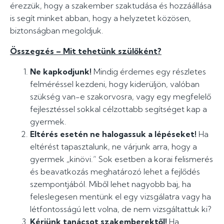
érezzük, hogy a szakember szaktudása és hozzáállása
is segít minket abban, hogy a helyzetet közösen,
biztonságban megoldjuk.
Összegzés – Mit tehetünk szülőként?
Ne kapkodjunk!
Mindig érdemes egy részletes
felméréssel kezdeni, hogy kiderüljön, valóban
szükség van-e szakorvosra, vagy egy megfelelő
fejlesztéssel sokkal célzottabb segítséget kap a
gyermek.
Eltérés esetén ne halogassuk a lépéseket!
Ha
eltérést tapasztalunk, ne várjunk arra, hogy a
gyermek „kinövi.” Sok esetben a korai felismerés
és beavatkozás meghatározó lehet a fejlődés
szempontjából. Miből lehet nagyobb baj, ha
feleslegesen mentünk el egy vizsgálatra vagy ha
létfontosságú lett volna, de nem vizsgáltattuk ki?
Kérjünk tanácsot szakemberektől!
Ha