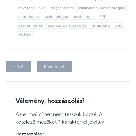
hovaforduljak?
idegrendszer
klinikaiszakpszichológus
neurológus
pszichológus
pszihológus
SPD
szakemberek
szenzoros érzékelés
terapeuta
tsmt
védőnő
Előző
Következő
Vélemény, hozzászólás?
Az e-mail címet nem tesszük közzé.
A
kötelező mezőket
*
karakterrel jelöltük
Hozzászólás
*