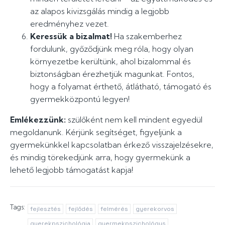
az alapos kivizsgálás mindig a legjobb
eredményhez vezet.
Keressük a bizalmat!
Ha szakemberhez
fordulunk, győződjünk meg róla, hogy olyan
környezetbe kerültünk, ahol bizalommal és
biztonságban érezhetjük magunkat. Fontos,
hogy a folyamat érthető, átlátható, támogató és
gyermekközpontú legyen!
Emlékezzünk:
szülőként nem kell mindent egyedül
megoldanunk. Kérjünk segítséget, figyeljünk a
gyermekünkkel kapcsolatban érkező visszajelzésekre,
és mindig törekedjünk arra, hogy gyermekünk a
lehető legjobb támogatást kapja!
Tags:
fejlesztés
fejlődés
felmérés
gyerekorvos
gyerekpszichológia
gyermekpszichológus