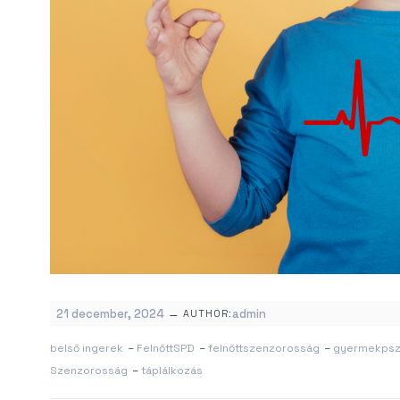
–
21 december, 2024
admin
AUTHOR:
belső ingerek
–
FelnőttSPD
–
felnőttszenzorosság
–
gyermekpsz
Szenzorosság
–
táplálkozás