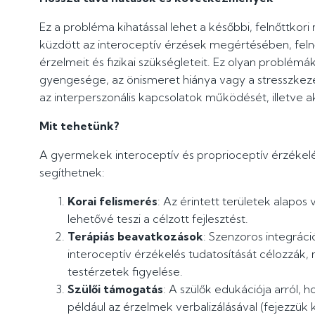
Ez a probléma kihatással lehet a későbbi, felnőttko
küzdött az interoceptív érzések megértésében, felnő
érzelmeit és fizikai szükségleteit. Ez olyan problém
gyengesége, az önismeret hiánya vagy a stresszkeze
az interperszonális kapcsolatok működését, illetve aka
Mit tehetünk?
A gyermekek interoceptív és proprioceptív érzékelé
segíthetnek:
Korai felismerés
: Az érintett területek alapos
lehetővé teszi a célzott fejlesztést.
Terápiás beavatkozások
: Szenzoros integráci
interoceptív érzékelés tudatosítását célozzák, 
testérzetek figyelése.
Szülői támogatás
: A szülők edukációja arról,
például az érzelmek verbalizálásával (fejezzük