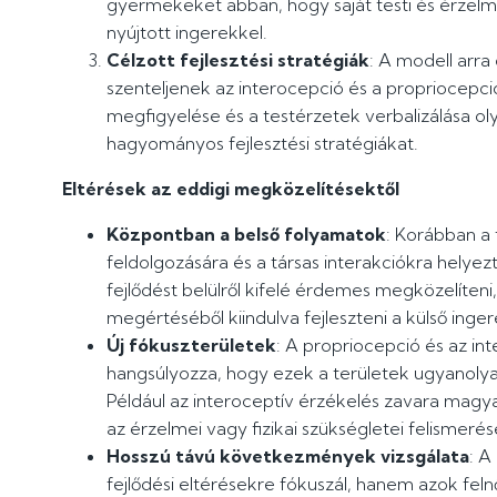
gyermekeket abban, hogy saját testi és érzelmi
nyújtott ingerekkel.
Célzott fejlesztési stratégiák
: A modell arr
szenteljenek az interocepció és a propriocepció
megfigyelése és a testérzetek verbalizálása oly
hagyományos fejlesztési stratégiákat.
Eltérések az eddigi megközelítésektől
Központban a belső folyamatok
: Korábban a 
feldolgozására és a társas interakciókra helyezt
fejlődést belülről kifelé érdemes megközelíteni
megértéséből kiindulva fejleszteni a külső inge
Új fókuszterületek
: A propriocepció és az int
hangsúlyozza, hogy ezek a területek ugyanolyan
Például az interoceptív érzékelés zavara mag
az érzelmei vagy fizikai szükségletei felismeré
Hosszú távú következmények vizsgálata
: A
fejlődési eltérésekre fókuszál, hanem azok felnő