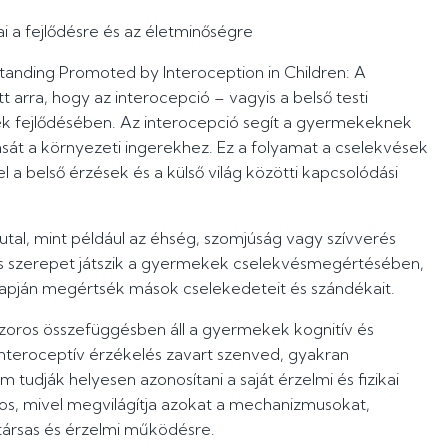
i a fejlődésre és az életminőségre
tanding Promoted by Interoception in Children: A
t arra, hogy az interocepció – vagyis a belső testi
ek fejlődésében. Az interocepció segít a gyermekeknek
ását a környezeti ingerekhez. Ez a folyamat a cselekvések
 a belső érzések és a külső világ közötti kapcsolódási
 utal, mint például az éhség, szomjúság vagy szívverés
ntős szerepet játszik a gyermekek cselekvésmegértésében,
 alapján megértsék mások cselekedeteit és szándékait.
szoros összefüggésben áll a gyermekek kognitív és
interoceptív érzékelés zavart szenved, gyakran
udják helyesen azonosítani a saját érzelmi és fizikai
ntos, mivel megvilágítja azokat a mechanizmusokat,
társas és érzelmi működésre.