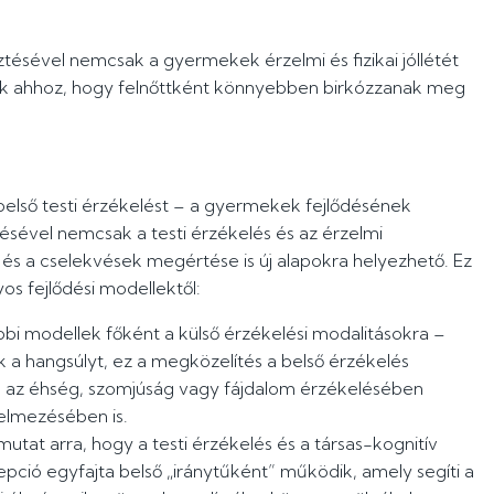
ztésével nemcsak a gyermekek érzelmi és fizikai jóllétét
nk ahhoz, hogy felnőttként könnyebben birkózzanak meg
belső testi érzékelést – a gyermekek fejlődésének
tésével nemcsak a testi érzékelés és az érzelmi
 és a cselekvések megértése is új alapokra helyezhető. Ez
s fejlődési modellektől:
bbi modellek főként a külső érzékelési modalitásokra –
ték a hangsúlyt, ez a megközelítés a belső érzékelés
ak az éhség, szomjúság vagy fájdalom érzékelésében
elmezésében is.
mutat arra, hogy a testi érzékelés és a társas-kognitív
epció egyfajta belső „iránytűként” működik, amely segíti a