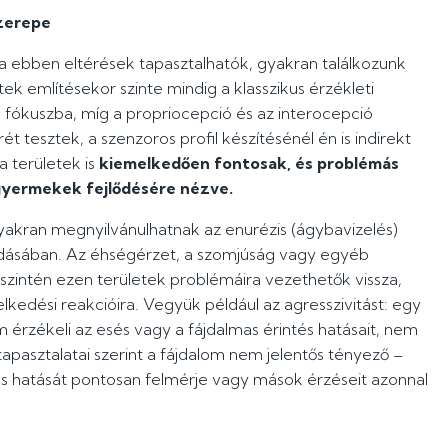
szerepe
a ebben eltérések tapasztalhatók, gyakran találkozunk
k említésekor szinte mindig a klasszikus érzékleti
ek fókuszba, míg a propriocepció és az interocepció
t tesztek, a szenzoros profil készítésénél én is indirekt
 területek is
kiemelkedően fontosak, és problémás
yermekek fejlődésére nézve.
gyakran megnyilvánulhatnak az enurézis (ágybavizelés)
zódásában. Az éhségérzet, a szomjúság vagy egyéb
zintén ezen területek problémáira vezethetők vissza,
kedési reakcióira. Vegyük például az agresszivitást: egy
m érzékeli az esés vagy a fájdalmas érintés hatásait, nem
tapasztalatai szerint a fájdalom nem jelentős tényező –
tés hatását pontosan felmérje vagy mások érzéseit azonnal