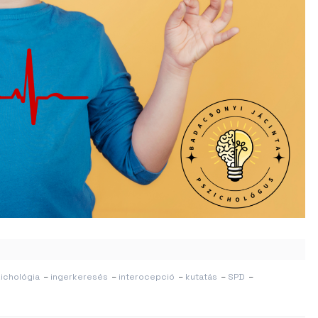
ichológia
–
ingerkeresés
–
interocepció
–
kutatás
–
SPD
–