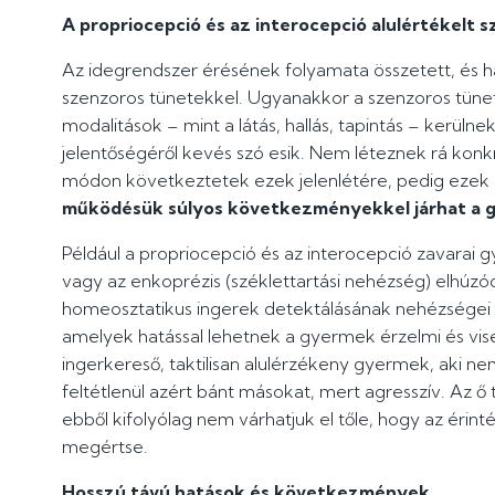
A propriocepció és az interocepció alulértékelt 
Az idegrendszer érésének folyamata összetett, és h
szenzoros tünetekkel. Ugyanakkor a szenzoros tünete
modalitások – mint a látás, hallás, tapintás – kerüln
jelentőségéről kevés szó esik. Nem léteznek rá konkré
módon következtetek ezek jelenlétére, pedig ezek a
működésük súlyos következményekkel járhat a g
Például a propriocepció és az interocepció zavarai 
vagy az enkoprézis (széklettartási nehézség) elhú
homeosztatikus ingerek detektálásának nehézségei s
amelyek hatással lehetnek a gyermek érzelmi és visel
ingerkereső, taktilisan alulérzékeny gyermek, aki ne
feltétlenül azért bánt másokat, mert agresszív. Az ő 
ebből kifolyólag nem várhatjuk el tőle, hogy az érin
megértse.
Hosszú távú hatások és következmények