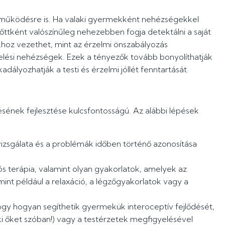
ri működésre is. Ha valaki gyermekként nehézségekkel
ttként valószínűleg nehezebben fogja detektálni a saját
ákhoz vezethet, mint az érzelmi önszabályozás
lési nehézségek. Ezek a tényezők tovább bonyolíthatják
dályozhatják a testi és érzelmi jóllét fenntartását.
sének fejlesztése kulcsfontosságú. Az alábbi lépések
 vizsgálata és a problémák időben történő azonosítása
ós terápia, valamint olyan gyakorlatok, amelyek az
mint például a relaxáció, a légzőgyakorlatok vagy a
 hogy hogyan segíthetik gyermekük interoceptív fejlődését,
 ki őket szóban!) vagy a testérzetek megfigyelésével