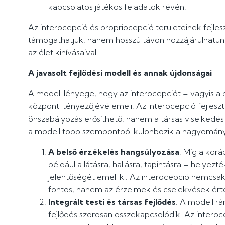
kapcsolatos játékos feladatok révén.
Az interocepció és propriocepció területeinek fejles
támogathatjuk, hanem hosszú távon hozzájárulhatu
az élet kihívásaival.
A javasolt fejlődési modell és annak újdonságai
A modell lényege, hogy az interocepciót – vagyis a 
központi tényezőjévé emeli. Az interocepció fejlesz
önszabályozás erősíthető, hanem a társas viselkedés
a modell több szempontból különbözik a hagyományo
A belső érzékelés hangsúlyozása
: Míg a korá
például a látásra, hallásra, tapintásra – helyez
jelentőségét emeli ki. Az interocepció nemcs
fontos, hanem az érzelmek és cselekvések ért
Integrált testi és társas fejlődés
: A modell rá
fejlődés szorosan összekapcsolódik. Az interoc