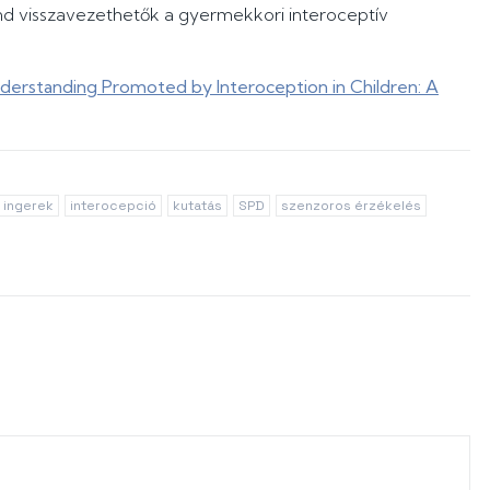
nd visszavezethetők a gyermekkori interoceptív
Understanding Promoted by Interoception in Children: A
ingerek
interocepció
kutatás
SPD
szenzoros érzékelés