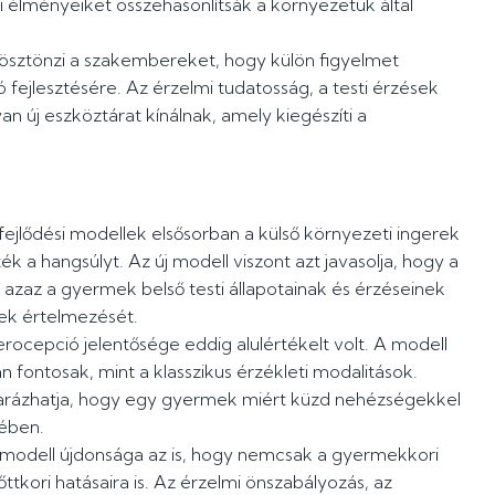
 élményeiket összehasonlítsák a környezetük által
a ösztönzi a szakembereket, hogy külön figyelmet
 fejlesztésére. Az érzelmi tudatosság, a testi érzések
an új eszköztárat kínálnak, amely kiegészíti a
fejlődési modellek elsősorban a külső környezeti ingerek
ék a hangsúlyt. Az új modell viszont azt javasolja, hogy a
, azaz a gyermek belső testi állapotainak és érzéseinek
rek értelmezését.
erocepció jelentősége eddig alulértékelt volt. A modell
 fontosak, mint a klasszikus érzékleti modalitások.
yarázhatja, hogy egy gyermek miért küzd nehézségekkel
sében.
 modell újdonsága az is, hogy nemcsak a gyermekkori
ttkori hatásaira is. Az érzelmi önszabályozás, az