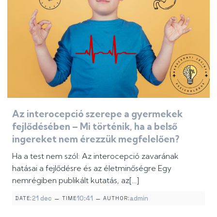
Az interocepció szerepe a gyermekek
fejlődésében – Mi történik, ha a belső
ingereket nem érezzük megfelelően?
Ha a test nem szól: Az interocepció zavarának
hatásai a fejlődésre és az életminőségre Egy
nemrégiben publikált kutatás, az[…]
–
–
21 dec
10:41
admin
DATE:
TIME
AUTHOR: