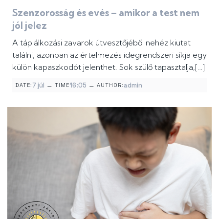
Szenzorosság és evés – amikor a test nem
jól jelez
A táplálkozási zavarok útvesztőjéből nehéz kiutat
találni, azonban az értelmezés idegrendszeri síkja egy
külön kapaszkodót jelenthet. Sok szülő tapasztalja,[…]
–
–
7 júl
16:05
admin
DATE:
TIME
AUTHOR: