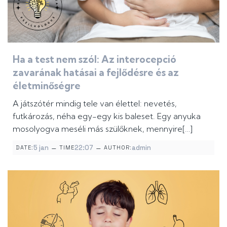
Ha a test nem szól: Az interocepció
zavarának hatásai a fejlődésre és az
életminőségre
A játszótér mindig tele van élettel: nevetés,
futkározás, néha egy-egy kis baleset. Egy anyuka
mosolyogva meséli más szülőknek, mennyire[…]
–
–
5 jan
22:07
admin
DATE:
TIME
AUTHOR: