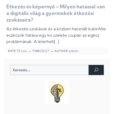
Étkezés és képernyő – Milyen hatással van
a digitális világ a gyermekek étkezési
szokásaira?
Az étkezési szokások és a közben használt különféle
eszközök hatása egy kis szelete csupán az egész
problémának. A leterhelt[…]
–
–
13 nov
09:27
admin
DATE:
TIME
AUTHOR: