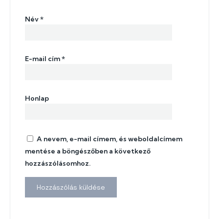
Név
*
E-mail cím
*
Honlap
A nevem, e-mail címem, és weboldalcímem
mentése a böngészőben a következő
hozzászólásomhoz.