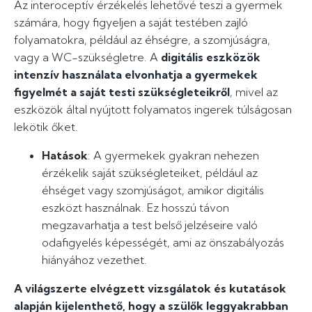
Az interoceptív érzékelés lehetővé teszi a gyermek
számára, hogy figyeljen a saját testében zajló
folyamatokra, például az éhségre, a szomjúságra,
vagy a WC-szükségletre. A
digitális eszközök
intenzív használata elvonhatja a gyermekek
figyelmét a saját testi szükségleteikről
, mivel az
eszközök által nyújtott folyamatos ingerek túlságosan
lekötik őket.
Hatások
: A gyermekek gyakran nehezen
érzékelik saját szükségleteiket, például az
éhséget vagy szomjúságot, amikor digitális
eszközt használnak. Ez hosszú távon
megzavarhatja a test belső jelzéseire való
odafigyelés képességét, ami az önszabályozás
hiányához vezethet.
A világszerte elvégzett vizsgálatok és kutatások
alapján kijelenthető, hogy a szülők leggyakrabban