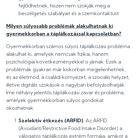
fejlődhetnek, hiszen nem szokják meg a
beszélgetés szabályait és a szemkontaktust.
Milyen súlyosabb problémák alakulhatnak ki
gyermekkorban a táplálkozással kapcsolatban?
Gyermekkorban számos súlyos táplálkozási probléma
alakulhat ki, amelyek nemcsak fizikai, hanem
pszichológiai következményekkel is járnak. Ezek a
problémák gyakran már kiskorban megjelenhetnek,
és az életmód, a családi környezet, a szociális helyzet,
illetve digitális szokások is nagyban befolyásolhatják.
Íme néhány jelentős táplálkozási zavar és probléma,
amelyek gyermekkorban súlyos gondokat
okozhatnak:
Szelektív étkezés (ARFID)
: Az ARFID
(Avoidant/Restrictive Food Intake Disorder) a
válogatós táplálkozás extrém formája, amikor a