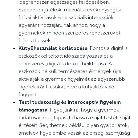
idegrendszer egészséges fejlődésében.
Szabadtéri játékok, manuális tevékenységek,
fizikai aktivitások és a szociális interakciók
egyaránt hozzájárulnak ahhoz, hogy a
gyermekek minden szenzoros rendszerüket
fejleszthessék.
Kütyühasználat korlátozása
: Fontos a digitális
eszközökkel töltött idő szabályozása és a
rendszeres „digitális detox” beiktatása. Az
eszközök nélküli, természetes élmények újra
aktiválják a gyermek figyelmét az egyszerűbb
ingerek iránt, csökkentve a kütyüktől való
függést.
Testi tudatosság és interoceptív figyelem
támogatása
: Figyeljünk rá, hogy a gyermek
tudatosan megtapasztalhassa a saját testét, saját
érzéseit. Segíthetnek például olyan gyakorlatok,
amelyek figyelembe veszik az éhség, szomjúság