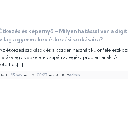
Étkezés és képernyő – Milyen hatással van a digit
világ a gyermekek étkezési szokásaira?
Az étkezési szokások és a közben használt különféle eszköz
hatása egy kis szelete csupán az egész problémának. A
leterhelt[…]
–
–
13 nov
09:27
admin
DATE:
TIME
AUTHOR: