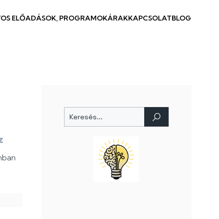
OS ELŐADÁSOK, PROGRAMOK
ÁRAK
KAPCSOLAT
BLOG
z
onban