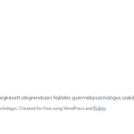
megkésett idegrendszeri fejlődés gyermekpszichológus sza
Kubio
ichológus. Created for free using WordPress and