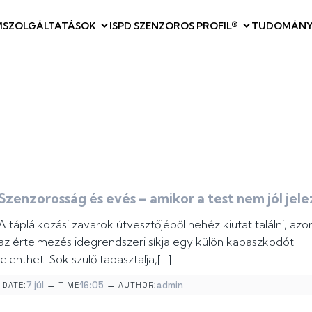
M
SZOLGÁLTATÁSOK
ISPD SZENZOROS PROFIL®
TUDOMÁNY
Szenzorosság és evés – amikor a test nem jól jele
A táplálkozási zavarok útvesztőjéből nehéz kiutat találni, az
az értelmezés idegrendszeri síkja egy külön kapaszkodót
jelenthet. Sok szülő tapasztalja,[…]
–
–
7 júl
16:05
admin
DATE:
TIME
AUTHOR: