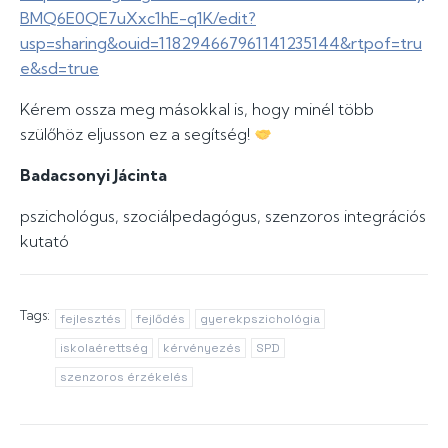
BMQ6E0QE7uXxc1hE-q1K/edit?
usp=sharing&ouid=118294667961141235144&rtpof=tru
e&sd=true
Kérem ossza meg másokkal is, hogy minél több
szülőhöz eljusson ez a segítség!
Badacsonyi Jácinta
pszichológus, szociálpedagógus, szenzoros integrációs
kutató
Tags:
fejlesztés
fejlődés
gyerekpszichológia
iskolaérettség
kérvényezés
SPD
szenzoros érzékelés