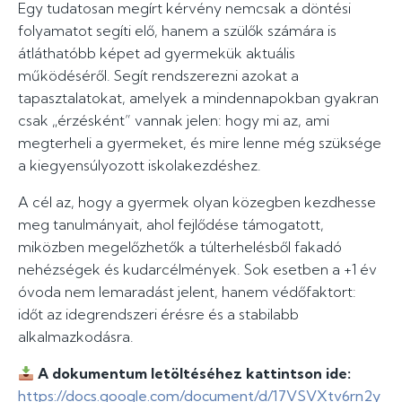
Egy tudatosan megírt kérvény nemcsak a döntési
folyamatot segíti elő, hanem a szülők számára is
átláthatóbb képet ad gyermekük aktuális
működéséről. Segít rendszerezni azokat a
tapasztalatokat, amelyek a mindennapokban gyakran
csak „érzésként” vannak jelen: hogy mi az, ami
megterheli a gyermeket, és mire lenne még szüksége
a kiegyensúlyozott iskolakezdéshez.
A cél az, hogy a gyermek olyan közegben kezdhesse
meg tanulmányait, ahol fejlődése támogatott,
miközben megelőzhetők a túlterhelésből fakadó
nehézségek és kudarcélmények. Sok esetben a +1 év
óvoda nem lemaradást jelent, hanem védőfaktort:
időt az idegrendszeri érésre és a stabilabb
alkalmazkodásra.
A dokumentum letöltéséhez kattintson ide:
https://docs.google.com/document/d/17VSVXtv6rn2y