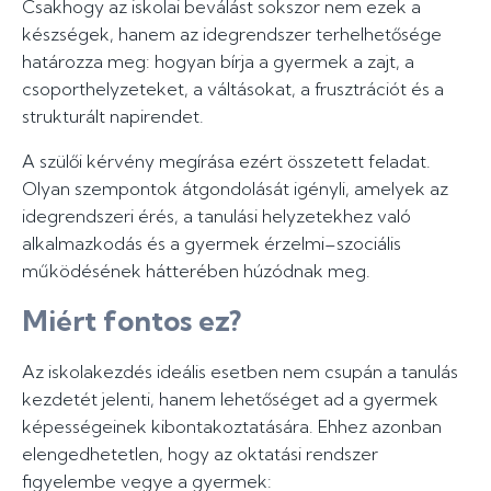
Csakhogy az iskolai beválást sokszor nem ezek a
készségek, hanem az idegrendszer terhelhetősége
határozza meg: hogyan bírja a gyermek a zajt, a
csoporthelyzeteket, a váltásokat, a frusztrációt és a
strukturált napirendet.
A szülői kérvény megírása ezért összetett feladat.
Olyan szempontok átgondolását igényli, amelyek az
idegrendszeri érés, a tanulási helyzetekhez való
alkalmazkodás és a gyermek érzelmi–szociális
működésének hátterében húzódnak meg.
Miért fontos ez?
Az iskolakezdés ideális esetben nem csupán a tanulás
kezdetét jelenti, hanem lehetőséget ad a gyermek
képességeinek kibontakoztatására. Ehhez azonban
elengedhetetlen, hogy az oktatási rendszer
figyelembe vegye a gyermek: