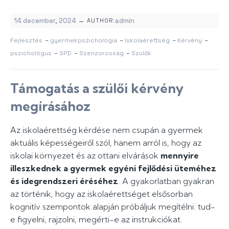
–
14 december, 2024
admin
AUTHOR:
Fejlesztés
–
gyermekpszichológia
–
Iskolaérettség
–
Kérvény
–
pszichológus
–
SPD
–
Szenzorosság
–
Szülők
Támogatás a szülői kérvény
megírásához
Az iskolaérettség kérdése nem csupán a gyermek
aktuális képességeiről szól, hanem arról is, hogy az
iskolai környezet és az ottani elvárások
mennyire
illeszkednek a gyermek egyéni fejlődési üteméhez
és idegrendszeri éréséhez
. A gyakorlatban gyakran
az történik, hogy az iskolaérettséget elsősorban
kognitív szempontok alapján próbáljuk megítélni: tud-
e figyelni, rajzolni, megérti-e az instrukciókat.