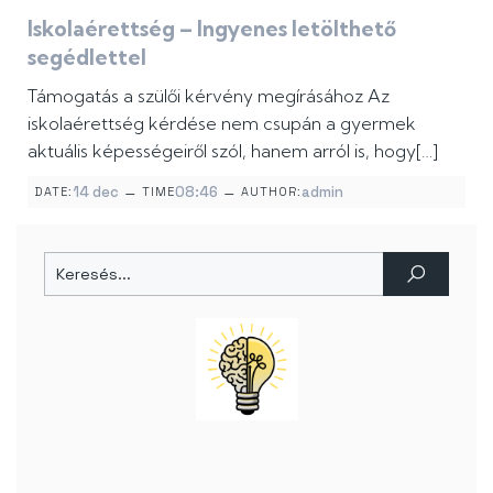
Iskolaérettség – Ingyenes letölthető
segédlettel
Támogatás a szülői kérvény megírásához Az
iskolaérettség kérdése nem csupán a gyermek
aktuális képességeiről szól, hanem arról is, hogy[…]
–
–
14 dec
08:46
admin
DATE:
TIME
AUTHOR: