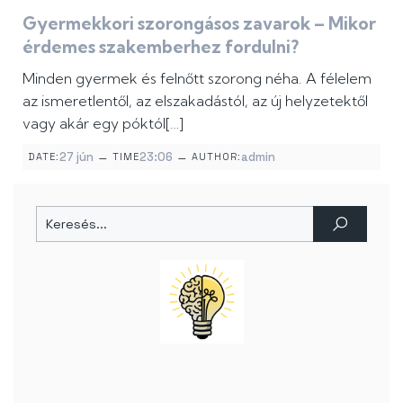
Gyermekkori szorongásos zavarok – Mikor
érdemes szakemberhez fordulni?
Minden gyermek és felnőtt szorong néha. A félelem
az ismeretlentől, az elszakadástól, az új helyzetektől
vagy akár egy póktól[…]
–
–
27 jún
23:06
admin
DATE:
TIME
AUTHOR: