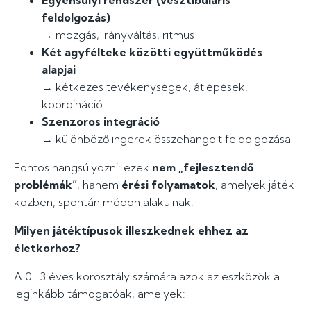
Egyensúlyi rendszer (vesztibuláris
feldolgozás)
→ mozgás, irányváltás, ritmus
Két agyfélteke közötti együttműködés
alapjai
→ kétkezes tevékenységek, átlépések,
koordináció
Szenzoros integráció
→ különböző ingerek összehangolt feldolgozása
Fontos hangsúlyozni: ezek
nem „fejlesztendő
problémák”
, hanem
érési folyamatok
, amelyek játék
közben, spontán módon alakulnak.
Milyen játéktípusok illeszkednek ehhez az
életkorhoz?
A 0–3 éves korosztály számára azok az eszközök a
leginkább támogatóak, amelyek: