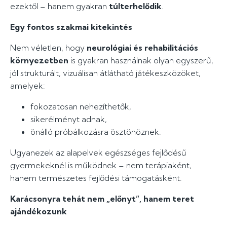
ezektől – hanem gyakran
túlterhelődik
.
Egy fontos szakmai kitekintés
Nem véletlen, hogy
neurológiai és rehabilitációs
környezetben
is gyakran használnak olyan egyszerű,
jól strukturált, vizuálisan átlátható játékeszközöket,
amelyek:
fokozatosan nehezíthetők,
sikerélményt adnak,
önálló próbálkozásra ösztönöznek.
Ugyanezek az alapelvek egészséges fejlődésű
gyermekeknél is működnek – nem terápiaként,
hanem természetes fejlődési támogatásként.
Karácsonyra tehát nem „előnyt”, hanem teret
ajándékozunk