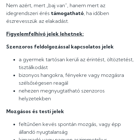
Nem azért, mert „baj van”, hanem mert az
idegrendszeri érés
támogatható
, ha időben
észrevesszük az elakadást.
Figyelemfelhívó jelek lehetnek:
Szenzoros feldolgozással kapcsolatos jelek
a gyermek tartósan kerüli az érintést, öltöztetést,
tisztálkodást
bizonyos hangokra, fényekre vagy mozgásra
szélsőségesen reagál
nehezen megnyugtatható szenzoros
helyzetekben
Mozgásos és testi jelek
feltűnően kevés spontán mozgás, vagy épp
állandó nyugtalanság
kimaradó vagy nagyon aszimmetrikus