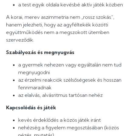
a test egyik oldala kevésbé aktív játék közben
A korai, merev aszimmetria nem „rossz szokás”,
hanem jelezheti, hogy az agyféltekék közötti
együttműködés nem a megszokott ütemben
szerveződik.
Szabályozás és megnyugvás
a gyermek nehezen vagy egyáltalán nem tud
megnyugodni
az érzelmi reakciók szélsőségesek és hosszan
fennmaradnak
az elalvás, alvásritmus tartósan nehéz
Kapcsolódás és játék
kevés érdeklődés a közös játék iránt
nehézség a figyelem megosztásában (közös
nézés, mutatás)