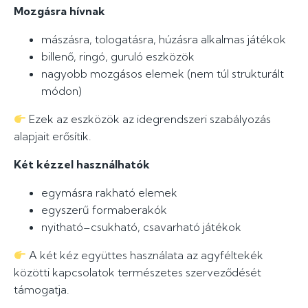
Mozgásra hívnak
mászásra, tologatásra, húzásra alkalmas játékok
billenő, ringó, guruló eszközök
nagyobb mozgásos elemek (nem túl strukturált
módon)
Ezek az eszközök az idegrendszeri szabályozás
alapjait erősítik.
Két kézzel használhatók
egymásra rakható elemek
egyszerű formaberakók
nyitható–csukható, csavarható játékok
A két kéz együttes használata az agyféltekék
közötti kapcsolatok természetes szerveződését
támogatja.