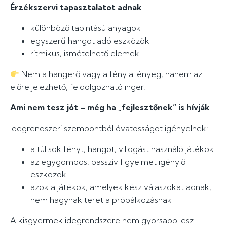
Érzékszervi tapasztalatot adnak
különböző tapintású anyagok
egyszerű hangot adó eszközök
ritmikus, ismételhető elemek
Nem a hangerő vagy a fény a lényeg, hanem az
előre jelezhető, feldolgozható inger.
Ami nem tesz jót – még ha „fejlesztőnek” is hívják
Idegrendszeri szempontból óvatosságot igényelnek:
a túl sok fényt, hangot, villogást használó játékok
az egygombos, passzív figyelmet igénylő
eszközök
azok a játékok, amelyek kész válaszokat adnak,
nem hagynak teret a próbálkozásnak
A kisgyermek idegrendszere nem gyorsabb lesz