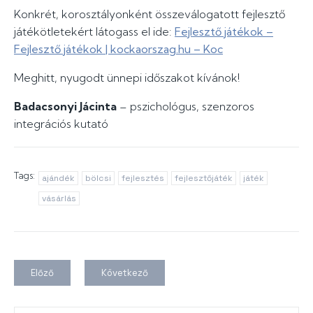
Konkrét, korosztályonként összeválogatott fejlesztő
játékötletekért látogass el ide:
Fejlesztő játékok –
Fejlesztő játékok | kockaorszag.hu – Koc
Meghitt, nyugodt ünnepi időszakot kívánok!
Badacsonyi Jácinta
– pszichológus, szenzoros
integrációs kutató
Tags:
ajándék
bölcsi
fejlesztés
fejlesztőjáték
játék
vásárlás
Előző
Következő