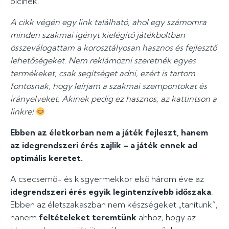
picinek.
A cikk végén egy link található, ahol egy számomra
minden szakmai igényt kielégítő játékboltban
összeválogattam a korosztályosan hasznos és fejlesztő
lehetőségeket. Nem reklámozni szeretnék egyes
termékeket, csak segítséget adni, ezért is tartom
fontosnak, hogy leírjam a szakmai szempontokat és
irányelveket. Akinek pedig ez hasznos, az kattintson a
linkre!
Ebben az életkorban nem a játék fejleszt, hanem
az idegrendszeri érés zajlik – a játék ennek ad
optimális keretet.
A csecsemő- és kisgyermekkor első három éve az
idegrendszeri érés egyik legintenzívebb időszaka
.
Ebben az életszakaszban nem készségeket „tanítunk”,
hanem
feltételeket teremtünk
ahhoz, hogy az