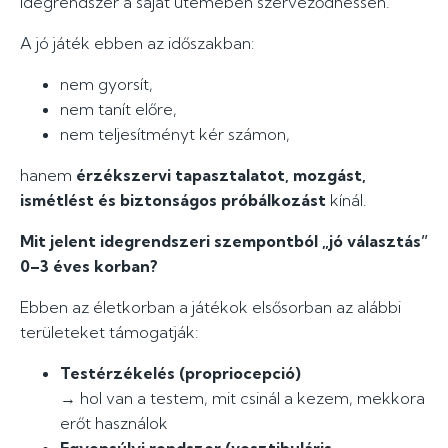
idegrendszer a saját ütemében szerveződhessen.
A jó játék ebben az időszakban:
nem gyorsít,
nem tanít előre,
nem teljesítményt kér számon,
hanem
érzékszervi tapasztalatot, mozgást,
ismétlést és biztonságos próbálkozást
kínál.
Mit jelent idegrendszeri szempontból „jó választás”
0–3 éves korban?
Ebben az életkorban a játékok elsősorban az alábbi
területeket támogatják:
Testérzékelés (propriocepció)
→ hol van a testem, mit csinál a kezem, mekkora
erőt használok