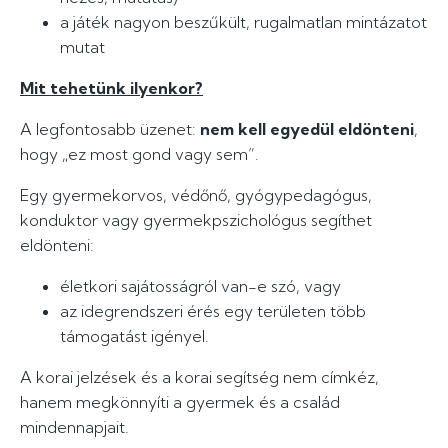
a játék nagyon beszűkült, rugalmatlan mintázatot
mutat
Mit tehetünk ilyenkor?
A legfontosabb üzenet:
nem kell egyedül eldönteni
,
hogy „ez most gond vagy sem”.
Egy gyermekorvos, védőnő, gyógypedagógus,
konduktor vagy gyermekpszichológus segíthet
eldönteni:
életkori sajátosságról van-e szó, vagy
az idegrendszeri érés egy területen több
támogatást igényel.
A korai jelzések és a korai segítség nem címkéz,
hanem megkönnyíti a gyermek és a család
mindennapjait.