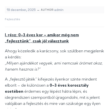
–
19 december, 2025
admin
AUTHOR:
Fejlesztés
I. rész: 0–3 éves kor – amikor még nem
„fejlesztünk”, csak jól választunk
Ahogy közeledik a karácsony, sok szülőben megjelenik
a kérdés:
„Milyen ajándékot vegyek, ami nemcsak örömet okoz,
hanem hasznos is?”
A „fejlesztő játék” kifejezés ilyenkor szinte mindent
elborít – de különösen a
0–3 éves korosztály
esetében
érdemes egy lépést hátra lépni, és
idegrendszeri szempontból újragondolni, mit is jelent
valójában a fejlesztés és mire van szüksége egy ilyen