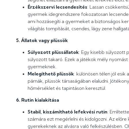
Érzékszervi lecsendesítés
: Lassan csökkentsü
gyermek idegrendszere fokozatosan lecsendesed
ami hozzásegíti a gyermeket a biztonságos ke
világítás tompítását, csendes, lágy zene hallga
5. Állatok vagy plüssök
Súlyozott plüssállatok
: Egy kisebb súlyozott p
súlyozott takaró. Ezek a játékok mély nyomást 
gyermeknek.
Melegíthető plüssök
: különösen télen jól esi
párnák, plüssök társaságában elaludni. Jótékony h
hőmérséklet és tapintáson keresztül.
6. Rutin kialakítása
Stabil, kiszámítható lefekvési rutin
: Említet
számára ezt megérlelni és kidolgozni. Az előre k
gyerekeknek az alvásra való felkészülésben. O