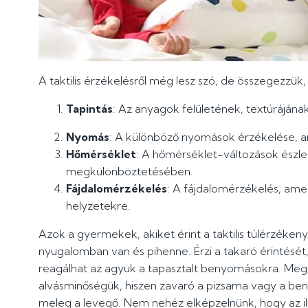
A taktilis érzékelésről még lesz szó, de összegezzük,
Tapintás
: Az anyagok felületének, textúrájána
Nyomás
: A különböző nyomások érzékelése, am
Hőmérséklet
: A hőmérséklet-változások észle
megkülönböztetésében.
Fájdalomérzékelés
: A fájdalomérzékelés, ame
helyzetekre.
Azok a gyermekek, akiket érint a taktilis túlérzékeny
nyugalomban van és pihenne. Érzi a takaró érintését
reagálhat az agyuk a tapasztalt benyomásokra. Meg
alvásminőségük, hiszen zavaró a pizsama vagy a be
meleg a levegő. Nem nehéz elképzelnünk, hogy az i