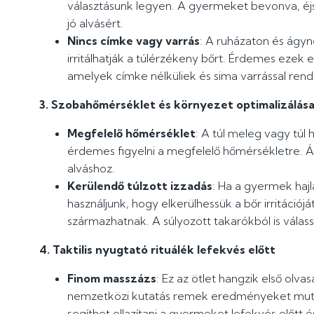
választásunk legyen. A gyermeket bevonva, éj
jó alvásért.
Nincs címke vagy varrás
: A ruházaton és ágy
irritálhatják a túlérzékeny bőrt. Érdemes ezek el
amelyek címke nélküliek és sima varrással ren
3. Szobahőmérséklet és környezet optimalizálás
Megfelelő hőmérséklet
: A túl meleg vagy túl 
érdemes figyelni a megfelelő hőmérsékletre. Ál
alváshoz.
Kerülendő túlzott izzadás
: Ha a gyermek haj
használjunk, hogy elkerülhessük a bőr irritáció
származhatnak. A súlyozott takarókból is válas
4. Taktilis nyugtató rituálék lefekvés előtt
Finom masszázs
: Ez az ötlet hangzik első olv
nemzetközi kutatás remek eredményeket muta
segíthet ellazítani a gyermeket lefekvés előtt