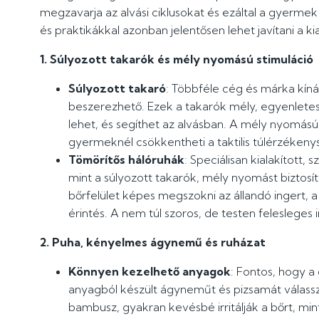
megzavarja az alvási ciklusokat és ezáltal a gyerme
és praktikákkal azonban jelentősen lehet javítani a kia
1. Súlyozott takarók és mély nyomású stimuláció
Súlyozott takaró
: Többféle cég és márka kíná
beszerezhető. Ezek a takarók mély, egyenletes
lehet, és segíthet az alvásban. A mély nyomású
gyermeknél csökkentheti a taktilis túlérzékeny
Tömörítős hálóruhák
: Speciálisan kialakított,
mint a súlyozott takarók, mély nyomást biztos
bőrfelület képes megszokni az állandó ingert, 
érintés. A nem túl szoros, de testen felesleges
2. Puha, kényelmes ágynemű és ruházat
Könnyen kezelhető anyagok
: Fontos, hogy 
anyagból készült ágyneműt és pizsamát válass
bambusz, gyakran kevésbé irritálják a bőrt, min