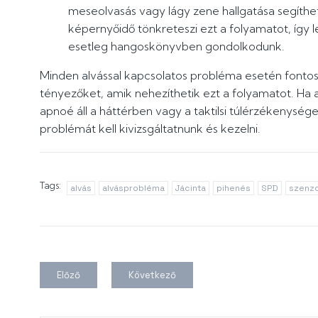
meseolvasás vagy lágy zene hallgatása segíthe
képernyőidő tönkreteszi ezt a folyamatot, így
esetleg hangoskönyvben gondolkodunk.
Minden alvással kapcsolatos probléma esetén fontos
tényezőket, amik nehezíthetik ezt a folyamatot. H
apnoé áll a háttérben vagy a taktilsi túlérzékenysége
problémát kell kivizsgáltatnunk és kezelni.
Tags:
alvás
alvásprobléma
Jácinta
pihenés
SPD
szenzo
Előző
Következő