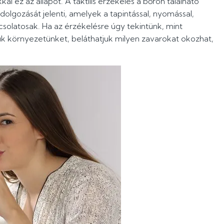
 ez az állapot. A taktilis érzékelés a bőrön található
ldolgozását jelenti, amelyek a tapintással, nyomással,
solatosak. Ha az érzékelésre úgy tekintünk, mint
uk környezetünket, beláthatjuk milyen zavarokat okozhat,