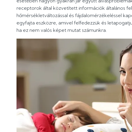
esetében nagyon gyakran jár együtt alvásproblémákkal
receptorok által közvetített információk általános fe
hőmérsékletváltozással és fájdalomérzékeléssel kapc
egyfajta eszközre, amivel felfedezzük és letapogatj
ha ez nem valós képet mutat számunkra.