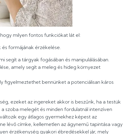
 hogy milyen fontos funkciókat lát el:
k és formájának érzékelése.
i segít a tárgyak fogásában és manipulálásában.
lése, amely segít a meleg és hideg környezet
ly figyelmeztethet bennünket a potenciálisan káros
ség, ezeket az ingereket akkor is beszűrik, ha a testük
, a szoba melegét és minden fordulatnál intenzíven
változik egy átlagos gyermekhez képest az
nne lévő címke, kellemetlen az ágynemű tapintása vagy
lyen érzékenység gyakori ébredésekkel jár, mely