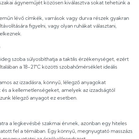
szakai ágyneműjét közösen kiválasztva sokat tehetünk a
neműn lévő címkék, varrások vagy durva részek gyakran
távolítására figyelni, vagy olyan ruhákat választani,
delkeznek.
a
hideg szoba súlyosbíthatja a taktilis érzékenységet, ezért
talában a 18-21°C közötti szobahőmérséklet ideális
lamos az izzadásra, könnyű, lélegző anyagokat
ját és a kellemetlenségeket, amelyek az izzadságtól
szunk lélegző anyagot ez esetben.
asatra a legkevésbé szakmai érvnek, azonban egy hiteles
tott fel a témában. Egy könnyű, megnyugtató masszázs
 és megnyugtatni az érzékelőrendszert.