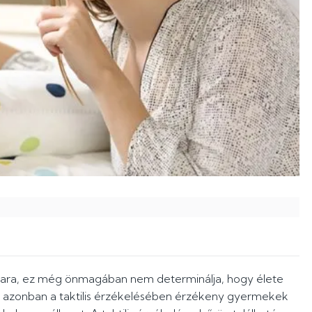
vara, ez még önmagában nem determinálja, hogy élete
int azonban a taktilis érzékelésében érzékeny gyermekek