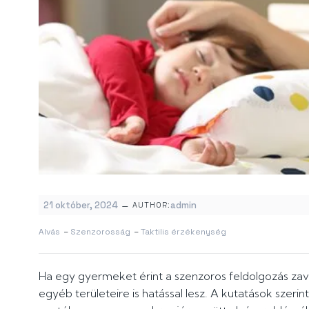
–
21 október, 2024
admin
AUTHOR:
Alvás
–
Szenzorosság
–
Taktilis érzékenység
Ha egy gyermeket érint a szenzoros feldolgozás za
egyéb területeire is hatással lesz. A kutatások szer