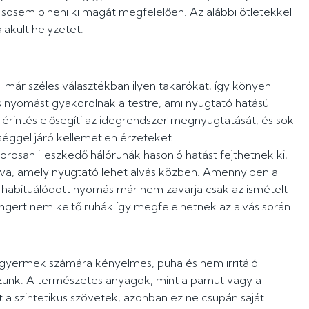
k sosem piheni ki magát megfelelően. Az alábbi ötletekkel
lakult helyzetet:
l már széles választékban ilyen takarókat, így könyen
 nyomást gyakorolnak a testre, ami nyugtató hatású
 érintés elősegíti az idegrendszer megnyugtatását, és sok
séggel járó kellemetlen érzeteket.
 szorosan illeszkedő hálóruhák hasonló hatást fejthetnek ki,
ítva, amely nyugtató lehet alvás közben. Amennyiben a
a habituálódott nyomás már nem zavarja csak az ismételt
 ingert nem keltő ruhák így megfelelhetnek az alvás során.
a gyermek számára kényelmes, puha és nem irritáló
zunk. A természetes anyagok, mint a pamut vagy a
t a szintetikus szövetek, azonban ez ne csupán saját