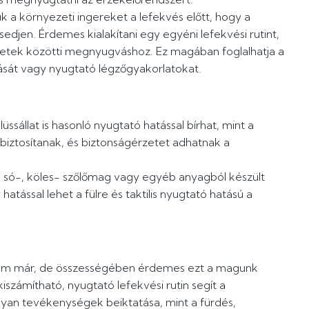
k a környezeti ingereket a lefekvés előtt, hogy a
jen. Érdemes kialakítani egy egyéni lefekvési rutint,
retek közötti megnyugváshoz. Ez magában foglalhatja a
tását vagy nyugtató légzőgyakorlatokat.
lüssállat is hasonló nyugtató hatással bírhat, mint a
biztosítanak, és biztonságérzetet adhatnak a
k a só-, köles- szőlőmag vagy egyéb anyagból készült
atással lehet a fülre és taktilis nyugtató hatású a
tem már, de összességében érdemes ezt a magunk
iszámítható, nyugtató lefekvési rutin segít a
lyan tevékenységek beiktatása, mint a fürdés,