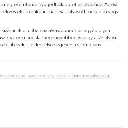
t megteremteni a nyugodt állapotot az alváshoz. Az esti
 lefekvés előtti órákban már csak olvasott mesében vagy
 kizárnunk azonban az alvási apnoét és egyéb olyan
a asztma, orrmandula megnagyobbodás vagy akár alvási
n felül ezek is, akkor elsődlegesen a szomatikus
ros érzékelés
szenzorosság
taktilis
taktilis érzékenység