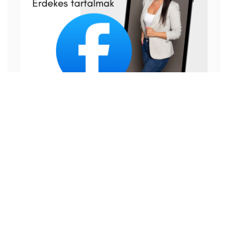
A gyermekvizsgálatok helyszíne: