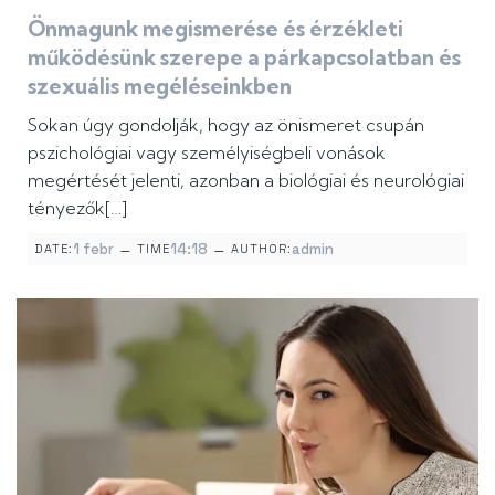
Önmagunk megismerése és érzékleti
működésünk szerepe a párkapcsolatban és
szexuális megéléseinkben
Sokan úgy gondolják, hogy az önismeret csupán
pszichológiai vagy személyiségbeli vonások
megértését jelenti, azonban a biológiai és neurológiai
tényezők[…]
–
–
1 febr
14:18
admin
DATE:
TIME
AUTHOR: