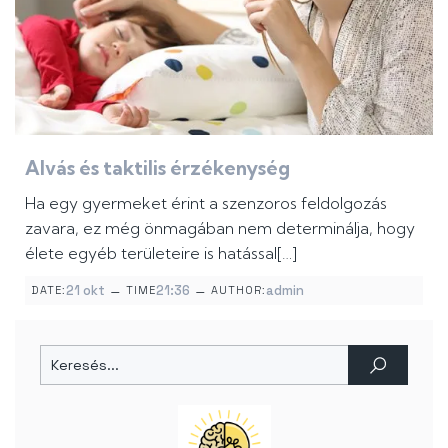
Alvás és taktilis érzékenység
Ha egy gyermeket érint a szenzoros feldolgozás
zavara, ez még önmagában nem determinálja, hogy
élete egyéb területeire is hatással[…]
–
–
21 okt
21:36
admin
DATE:
TIME
AUTHOR: