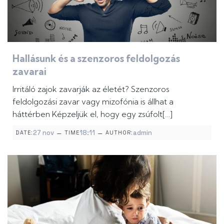
Hallásunk és a szenzoros feldolgozás
zavarai
Irritáló zajok zavarják az életét? Szenzoros
feldolgozási zavar vagy mizofónia is állhat a
háttérben Képzeljük el, hogy egy zsúfolt[…]
–
–
27 nov
18:11
admin
DATE:
TIME
AUTHOR: