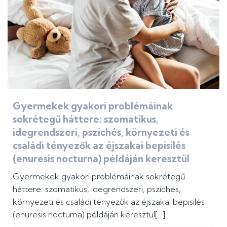
Gyermekek gyakori problémáinak
sokrétegű háttere: szomatikus,
idegrendszeri, pszichés, környezeti és
családi tényezők az éjszakai bepisilés
(enuresis nocturna) példáján keresztül
Gyermekek gyakori problémáinak sokrétegű
háttere: szomatikus, idegrendszeri, pszichés,
környezeti és családi tényezők az éjszakai bepisilés
(enuresis nocturna) példáján keresztül[…]