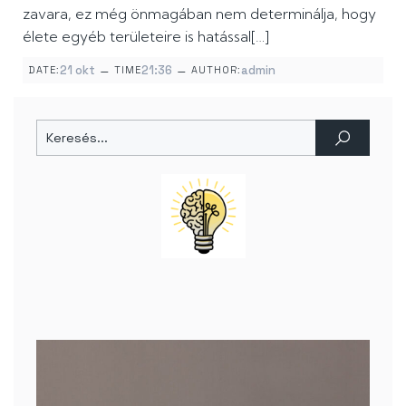
zavara, ez még önmagában nem determinálja, hogy
élete egyéb területeire is hatással[…]
–
–
21 okt
21:36
admin
DATE:
TIME
AUTHOR: