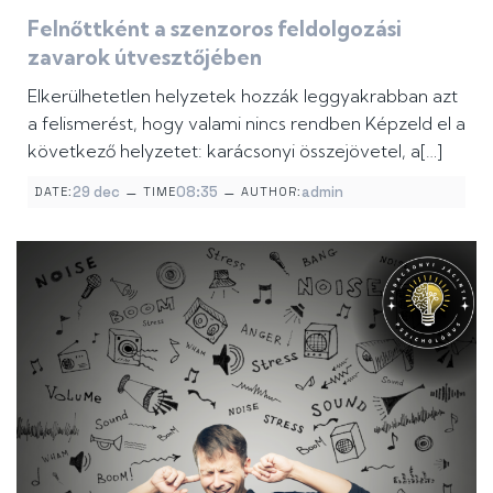
Felnőttként a szenzoros feldolgozási
zavarok útvesztőjében
Elkerülhetetlen helyzetek hozzák leggyakrabban azt
a felismerést, hogy valami nincs rendben Képzeld el a
következő helyzetet: karácsonyi összejövetel, a[…]
–
–
29 dec
08:35
admin
DATE:
TIME
AUTHOR: