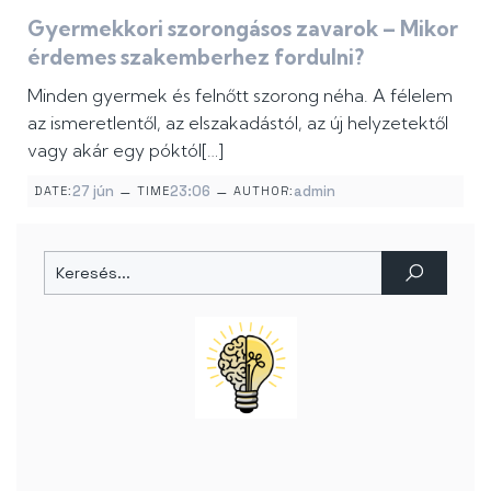
Gyermekkori szorongásos zavarok – Mikor
érdemes szakemberhez fordulni?
Minden gyermek és felnőtt szorong néha. A félelem
az ismeretlentől, az elszakadástól, az új helyzetektől
vagy akár egy póktól[…]
–
–
27 jún
23:06
admin
DATE:
TIME
AUTHOR: