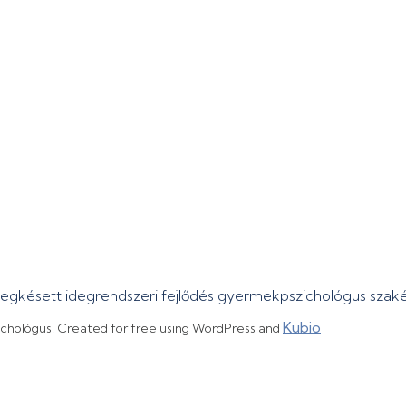
megkésett idegrendszeri fejlődés gyermekpszichológus sza
Kubio
ichológus. Created for free using WordPress and