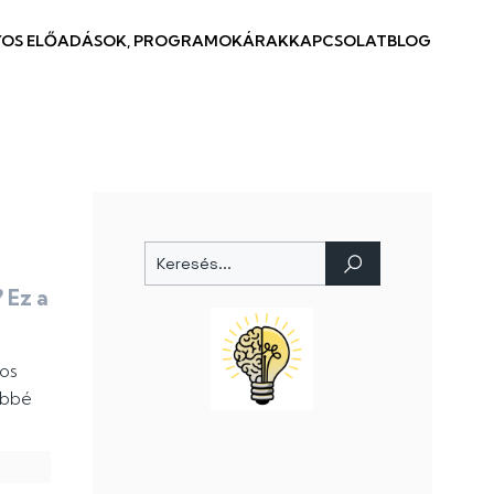
OS ELŐADÁSOK, PROGRAMOK
ÁRAK
KAPCSOLAT
BLOG
 Ez a
ros
űbbé