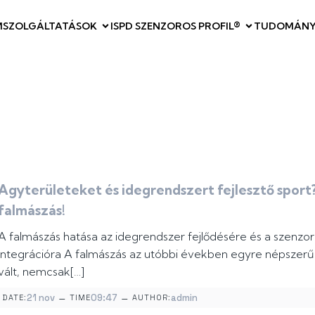
M
SZOLGÁLTATÁSOK
ISPD SZENZOROS PROFIL®
TUDOMÁNY
Agyterületeket és idegrendszert fejlesztő sport?
falmászás!
A falmászás hatása az idegrendszer fejlődésére és a szenzo
integrációra A falmászás az utóbbi években egyre népszer
vált, nemcsak[…]
–
–
21 nov
09:47
admin
DATE:
TIME
AUTHOR: