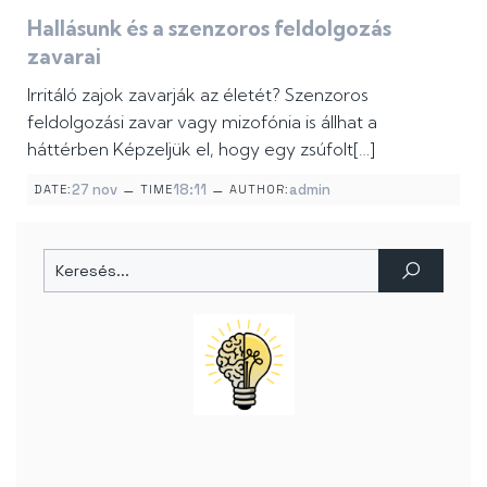
Hallásunk és a szenzoros feldolgozás
zavarai
Irritáló zajok zavarják az életét? Szenzoros
feldolgozási zavar vagy mizofónia is állhat a
háttérben Képzeljük el, hogy egy zsúfolt[…]
–
–
27 nov
18:11
admin
DATE:
TIME
AUTHOR: