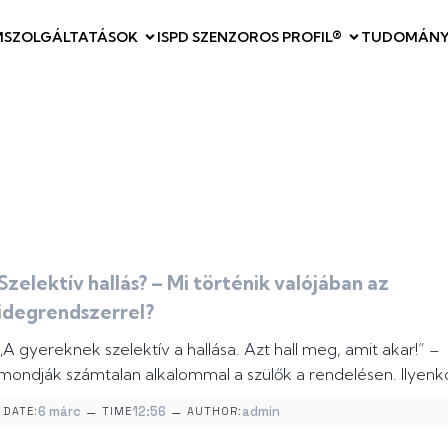
M
SZOLGÁLTATÁSOK
ISPD SZENZOROS PROFIL®
TUDOMÁNY
Szelektív hallás? – Mi történik valójában az
idegrendszerrel?
„A gyereknek szelektív a hallása. Azt hall meg, amit akar!” –
mondják számtalan alkalommal a szülők a rendelésen. Ilyenk
–
–
6 márc
12:56
admin
DATE:
TIME
AUTHOR: