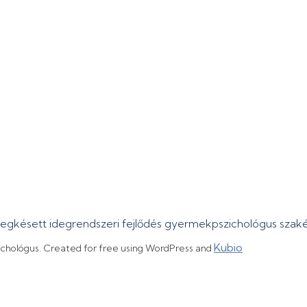
megkésett idegrendszeri fejlődés gyermekpszichológus sza
Kubio
ichológus. Created for free using WordPress and