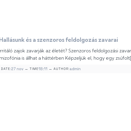
Hallásunk és a szenzoros feldolgozás zavarai
Irritáló zajok zavarják az életét? Szenzoros feldolgozási zava
mizofónia is állhat a háttérben Képzeljük el, hogy egy zsúfolt
–
–
27 nov
18:11
admin
DATE:
TIME
AUTHOR: