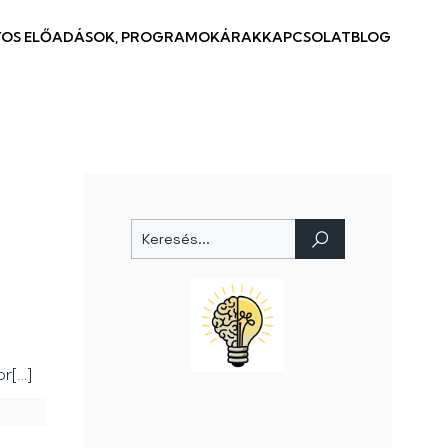
OS ELŐADÁSOK, PROGRAMOK
ÁRAK
KAPCSOLAT
BLOG
or[…]