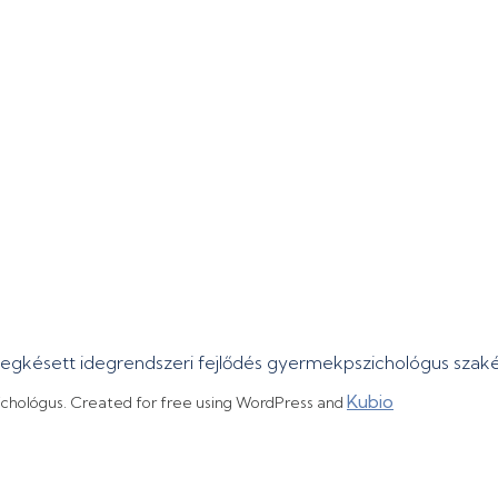
megkésett idegrendszeri fejlődés gyermekpszichológus sza
Kubio
ichológus. Created for free using WordPress and