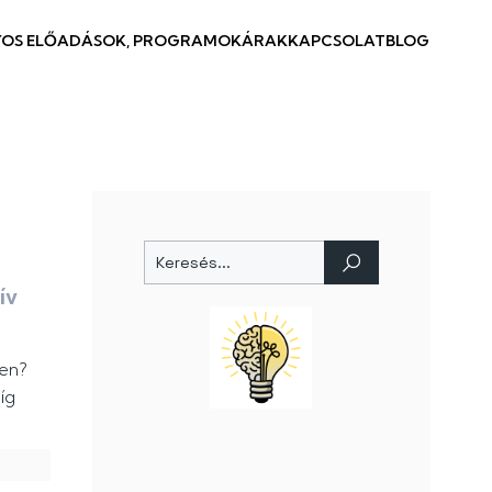
OS ELŐADÁSOK, PROGRAMOK
ÁRAK
KAPCSOLAT
BLOG
ív
ben?
íg