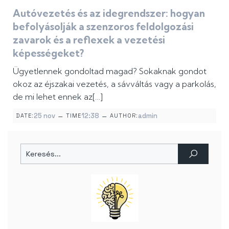
Autóvezetés és az idegrendszer: hogyan
befolyásolják a szenzoros feldolgozási
zavarok és a reflexek a vezetési
képességeket?
Ügyetlennek gondoltad magad? Sokaknak gondot
okoz az éjszakai vezetés, a sávváltás vagy a parkolás,
de mi lehet ennek az[…]
–
–
25 nov
12:38
admin
DATE:
TIME
AUTHOR: