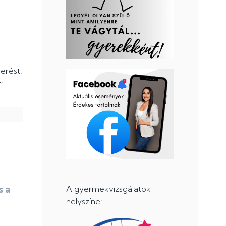
erést,
:
s a
A gyermekvizsgálatok
helyszíne: