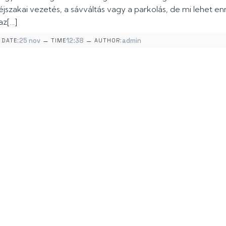
éjszakai vezetés, a sávváltás vagy a parkolás, de mi lehet e
az[…]
–
–
25 nov
12:38
admin
DATE:
TIME
AUTHOR: