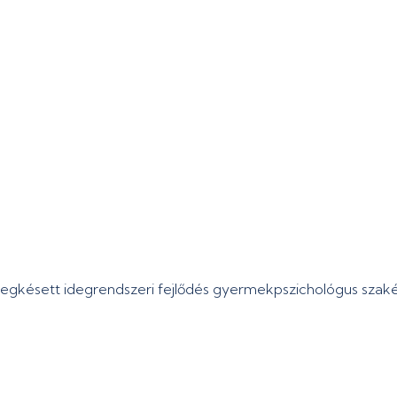
megkésett idegrendszeri fejlődés gyermekpszichológus sza
Kubio
ichológus. Created for free using WordPress and