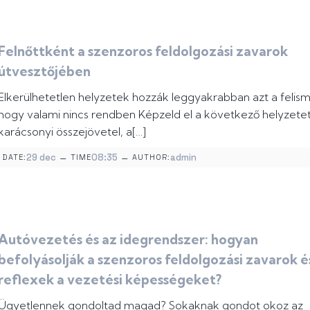
Felnőttként a szenzoros feldolgozási zavarok
útvesztőjében
Elkerülhetetlen helyzetek hozzák leggyakrabban azt a felism
hogy valami nincs rendben Képzeld el a következő helyzetet
karácsonyi összejövetel, a[…]
–
–
29 dec
08:35
admin
DATE:
TIME
AUTHOR:
Autóvezetés és az idegrendszer: hogyan
befolyásolják a szenzoros feldolgozási zavarok é
reflexek a vezetési képességeket?
Ügyetlennek gondoltad magad? Sokaknak gondot okoz az