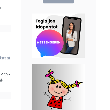
i
a
tásai
a egy-
ek,