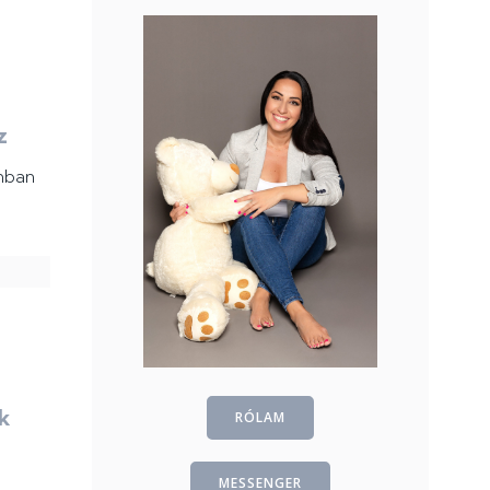
z
onban
k
RÓLAM
MESSENGER