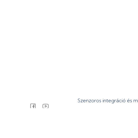
Szenzoros integráció és 
© 2026 Badacsonyi Jácinta psz