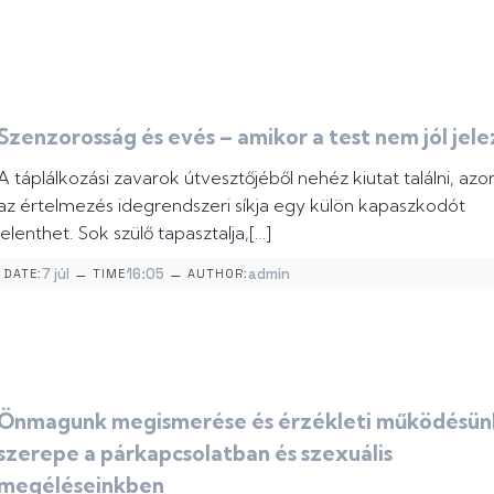
Szenzorosság és evés – amikor a test nem jól jele
A táplálkozási zavarok útvesztőjéből nehéz kiutat találni, az
az értelmezés idegrendszeri síkja egy külön kapaszkodót
jelenthet. Sok szülő tapasztalja,[…]
–
–
7 júl
16:05
admin
DATE:
TIME
AUTHOR:
Önmagunk megismerése és érzékleti működésün
szerepe a párkapcsolatban és szexuális
megéléseinkben