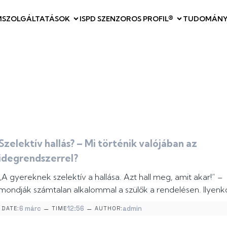
M
SZOLGÁLTATÁSOK
ISPD SZENZOROS PROFIL®
TUDOMÁNY
Szelektív hallás? – Mi történik valójában az
idegrendszerrel?
„A gyereknek szelektív a hallása. Azt hall meg, amit akar!” –
mondják számtalan alkalommal a szülők a rendelésen. Ilyenk
–
–
6 márc
12:56
admin
DATE:
TIME
AUTHOR: