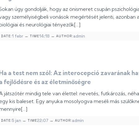
Sokan úgy gondolják, hogy az önismeret csupán pszichológia
vagy személyiségbeli vonások megértését jelenti, azonban 
biológiai és neurológiai tényezők[…]
–
–
1 febr
14:18
admin
DATE:
TIME
AUTHOR:
Ha a test nem szól: Az interocepció zavarának ha
a fejlődésre és az életminőségre
A játszótér mindig tele van élettel: nevetés, futkározás, néh
egy kis baleset. Egy anyuka mosolyogva meséli más szülőkn
mennyire[…]
–
–
5 jan
22:07
admin
DATE:
TIME
AUTHOR: