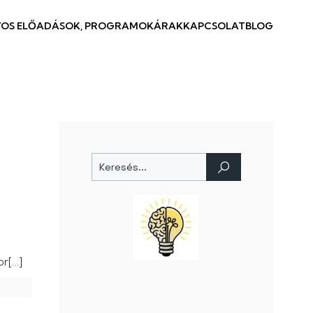
OS ELŐADÁSOK, PROGRAMOK
ÁRAK
KAPCSOLAT
BLOG
or[…]