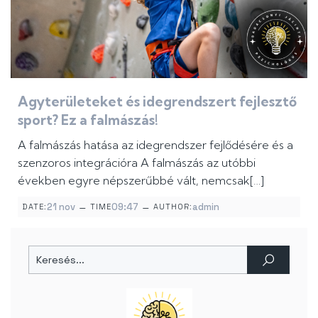
Agyterületeket és idegrendszert fejlesztő
sport? Ez a falmászás!
A falmászás hatása az idegrendszer fejlődésére és a
szenzoros integrációra A falmászás az utóbbi
években egyre népszerűbbé vált, nemcsak[…]
–
–
21 nov
09:47
admin
DATE:
TIME
AUTHOR: