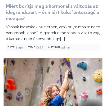
Miért borítja meg a hormonális változás az
idegrendszert – és miért kulcsfontosságú a
mozgás?
Vannak időszakok az életben, amikor „mintha minden
hangosabb lenne”. A gyerek nehezebben viseli a zajt,
a kamasz ingerlékenyebb, egy[…]
–
–
2 ápr
10:21
admin
DATE:
TIME
AUTHOR: