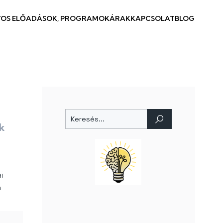
OS ELŐADÁSOK, PROGRAMOK
ÁRAK
KAPCSOLAT
BLOG
k
i
a