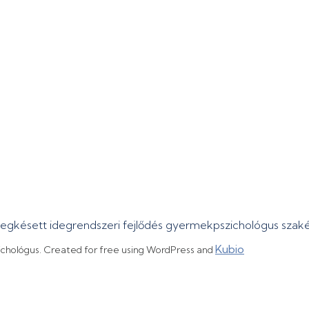
megkésett idegrendszeri fejlődés gyermekpszichológus sza
Kubio
ichológus. Created for free using WordPress and