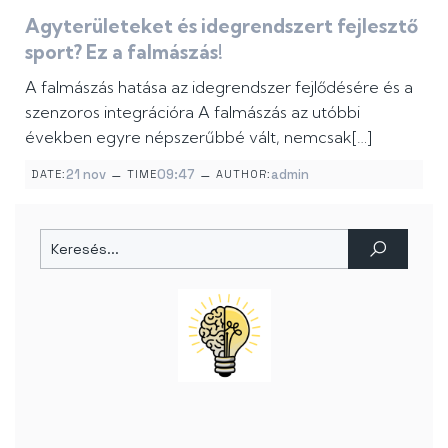
Agyterületeket és idegrendszert fejlesztő
sport? Ez a falmászás!
A falmászás hatása az idegrendszer fejlődésére és a
szenzoros integrációra A falmászás az utóbbi
években egyre népszerűbbé vált, nemcsak[…]
–
–
21 nov
09:47
admin
DATE:
TIME
AUTHOR: